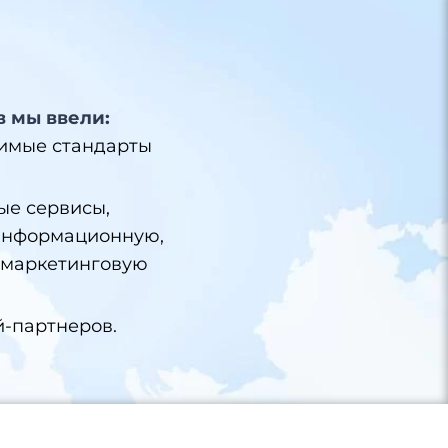
в мы ввели:
римые стандарты
ые сервисы,
информационную,
 маркетинговую
-партнеров.