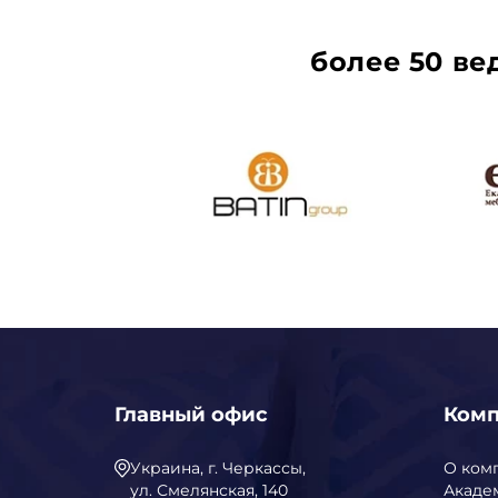
более 50 в
Главный офис
Ком
Украина, г. Черкассы,
О ком
ул. Смелянская, 140
Акаде