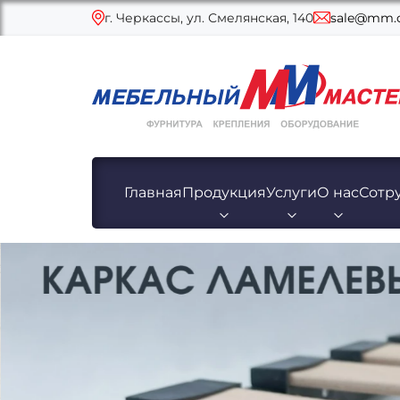
г. Черкассы, ул. Смелянская, 140
sale@mm.c
Главная
Продукция
Услуги
О нас
Сотр