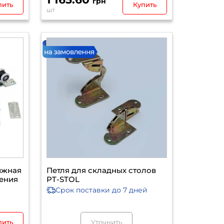
грн
пить
Купить
шт
ижная
Петля для складных столов
ления
PT-STOL
Срок поставки
до 7 дней
пить
Уточнить