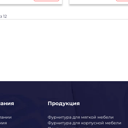
из 12
пания
Продукция
пании
Фурнитура для мягкой мебели
мия
Фурнитура для корпусной мебели