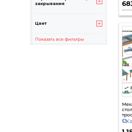
68
закрывания
комп
Цвет
Показать все фильтры
Мех
сто
тро
С
1 