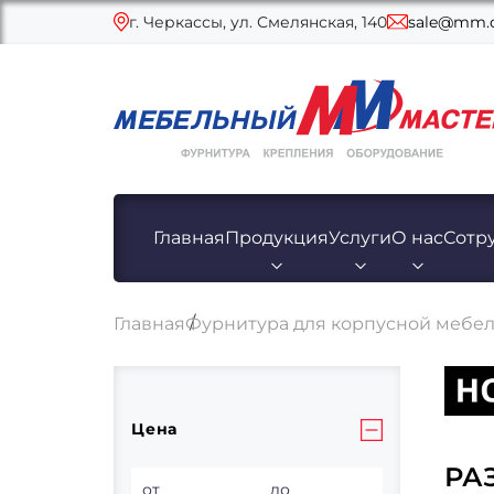
г. Черкассы, ул. Смелянская, 140
sale@mm.c
Главная
Продукция
Услуги
О нас
Сотр
Главная
Фурнитура для корпусной мебе
Цена
РА
от
до