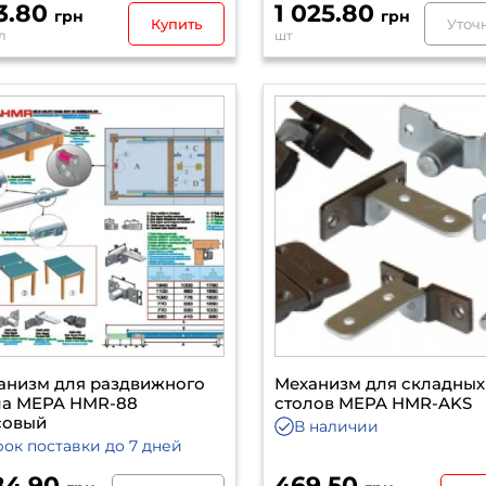
3.80
1 025.80
грн
грн
Купить
Уточ
л
шт
анизм для раздвижного
Механизм для складных
ла MEPA HMR-88
столов MEPA HMR-AKS
совый
В наличии
рок поставки
до 7 дней
184.90
469.50