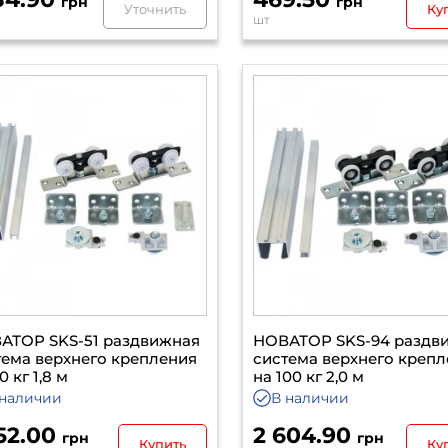
грн
грн
Уточнить
Ку
шт
АТОР SKS-51 раздвижная
НОВАТОР SKS-94 раздв
тема верхнего крепления
система верхнего креп
0 кг 1,8 м
на 100 кг 2,0 м
 наличии
В наличии
152.00
2 604.90
грн
грн
Купить
Ку