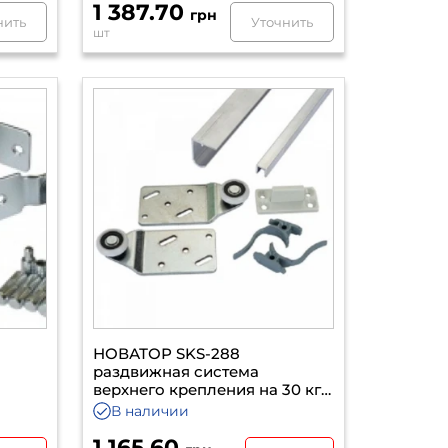
1 387.70
грн
нить
Уточнить
шт
НОВАТОР SKS-288
раздвижная система
верхнего крепления на 30 кг 2
м
В наличии
1 165.60