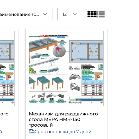
Наименование (от А до Я)
12
ного
Механизм для раздвижного
стола MEPA HMR-150
тросовый
й
Срок поставки
до 7 дней