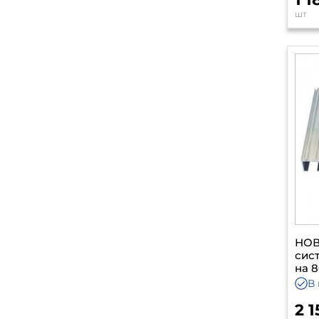
шт
НОВ
сис
на 8
В
2 