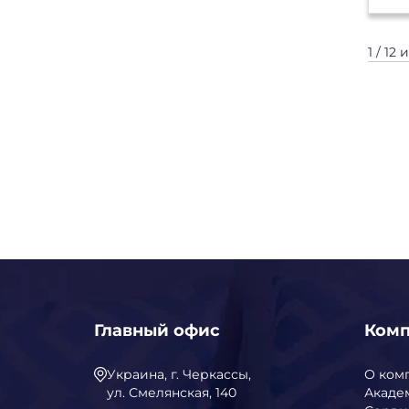
1 / 12 
Главный офис
Ком
Украина, г. Черкассы,
О ком
ул. Смелянская, 140
Акаде