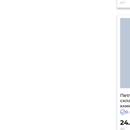
шт
Пет
скла
кни
В
24
шт