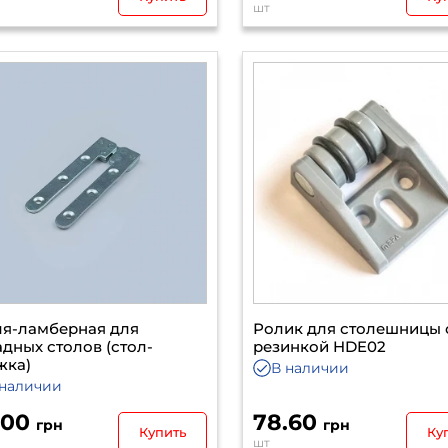
шт
ля-ламберная для
Ролик для столешницы 
дных столов (стол-
резинкой HDE02
жка)
В наличии
 наличии
.00
78.60
грн
грн
Купить
Ку
шт