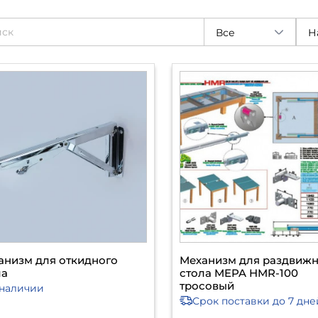
Все
анизм для откидного
Механизм для раздвиж
ла
стола MEPA HMR-100
тросовый
 наличии
Срок поставки
до 7 дне