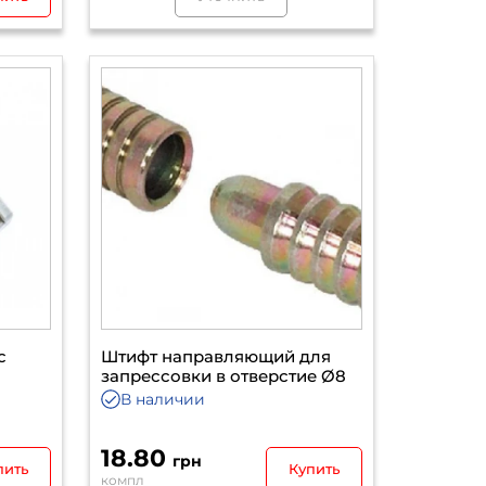
с
Штифт направляющий для
запрессовки в отверстие Ø8
В наличии
18.80
грн
пить
Купить
компл