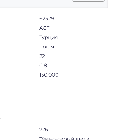
62529
AGT
Турция
пог. м
22
0.8
150.000
726
Тёмно-серый шелк