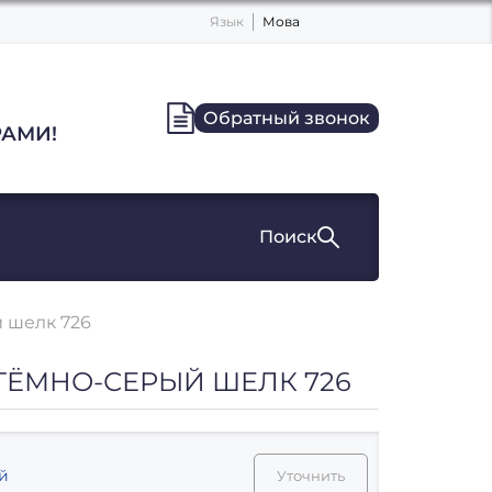
Язык
Мова
Обратный звонок
АМИ!
Поиск
й шелк 726
8 ТЁМНО-СЕРЫЙ ШЕЛК 726
й
Уточнить