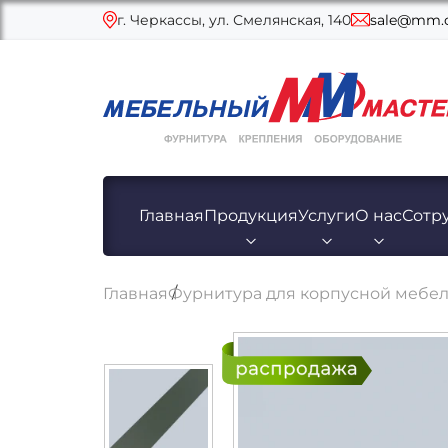
г. Черкассы, ул. Смелянская, 140
sale@mm.c
Главная
Продукция
Услуги
О нас
Сотр
Главная
Фурнитура для корпусной мебе