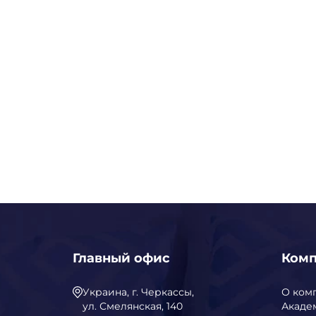
Главный офис
Ком
Украина, г. Черкассы,
О ком
ул. Смелянская, 140
Акаде