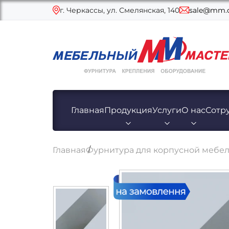
г. Черкассы, ул. Смелянская, 140
sale@mm.c
Главная
Продукция
Услуги
О нас
Сотр
Главная
Фурнитура для корпусной мебе