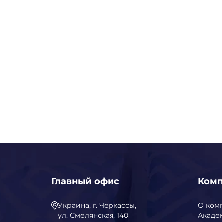
Главный офис
Ком
Украина, г. Черкассы,
О ком
ул. Смелянская, 140
Акаде