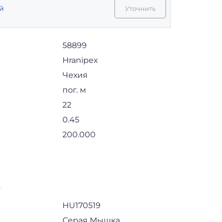
й
Уточнить
58899
Hranipex
Чехия
пог. м
22
0.45
200.000
HU170519
Серая Мышка