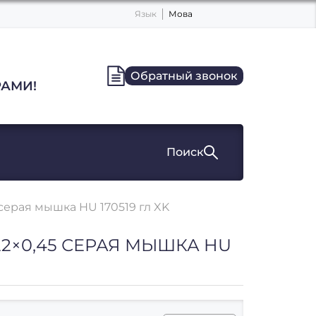
Язык
Мова
Обратный звонок
АМИ!
Поиск
серая мышка HU 170519 гл XK
22×0,45 СЕРАЯ МЫШКА HU