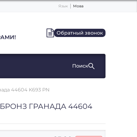
Язык
Мова
Обратный звонок
АМИ!
Поиск
нада 44604 K693 PN
0 БРОНЗ ГРАНАДА 44604