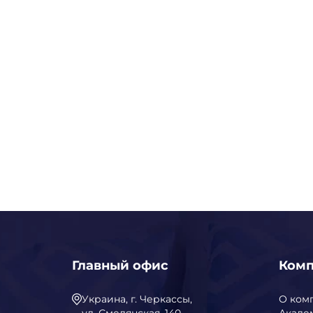
Главный офис
Ком
Украина, г. Черкассы,
О ком
ул. Смелянская, 140
Акаде