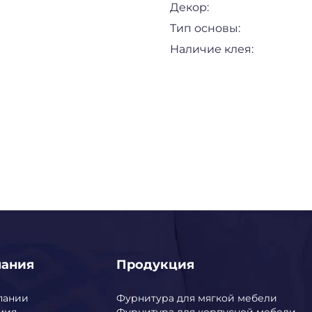
Декор:
Тип основы:
Наличие клея:
пания
Продукция
пании
Фурнитура для мягкой мебели
мия
Фурнитура для корпусной мебели