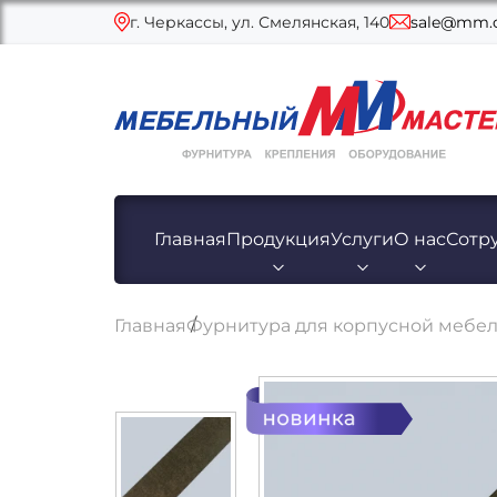
г. Черкассы, ул. Смелянская, 140
sale@mm.c
Главная
Продукция
Услуги
О нас
Сотр
Главная
Фурнитура для корпусной мебе