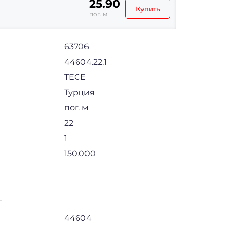
25.90
Купить
пог. м
63706
44604.22.1
TECE
Турция
пог. м
22
1
150.000
44604