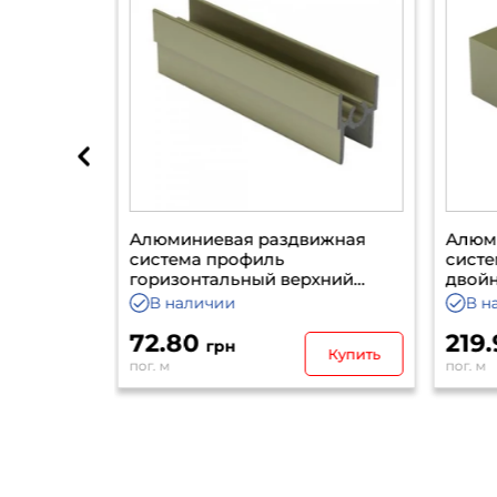
вижная
Алюминиевая раздвижная
Алюм
система рельс верхний
сист
рхний
двойной шампань 5500
гори
шамп
В наличии
В 
219.90
171
грн
Купить
Купить
пог. м
пог. м