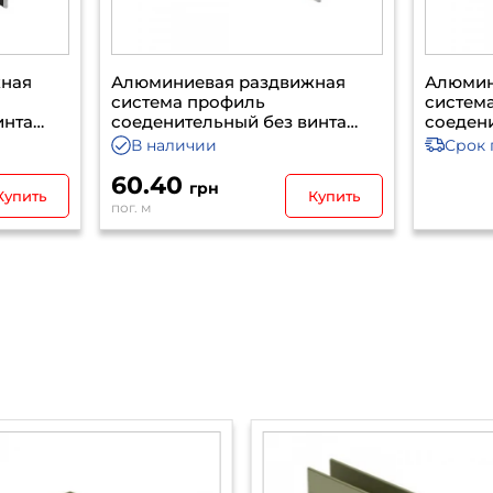
ная
Алюминиевая раздвижная
Алюмин
система профиль
систем
инта
соеденительный без винта
соедени
серебро 5500
бронза
В наличии
Срок 
60.40
грн
Купить
Купить
пог. м