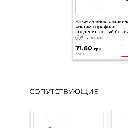
Алюминиевая раздвиж
система профиль
соеденительный без в
венге глянец 5500
В наличии
71.60
грн
пог. м
СОПУТСТВУЮЩИЕ