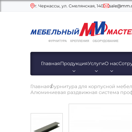
г. Черкассы, ул. Смелянская, 140
sale@mm.c
Главная
Продукция
Услуги
О нас
Сотр
Главная
Фурнитура для корпусной мебе
Алюминиевая раздвижная система проф