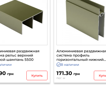
иниевая раздвижная
Алюминиевая раздвижна
ема профиль
система рельс нижний
зонтальный нижний
двойной шампань 5500
ань 5500
наличии
В наличии
.30
120.70
грн
грн
Купить
Куп
пог. м