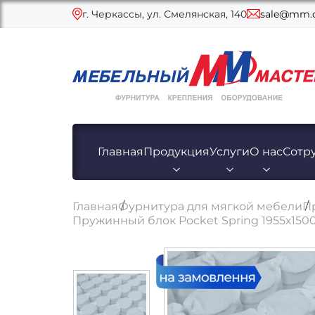
г. Черкассы, ул. Смелянская, 140
sale@mm.c
Главная
Продукция
Услуги
О нас
Сотр
Главная
Фурнитура для мягкой мебели
П
Пружинный блок Pocket Spring 1955х1500