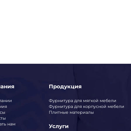
пания
Продукция
пании
Фурнитура для мягкой мебели
мия
Фурнитура для корпусной мебели
сы
Плитные материалы
кты
ать нам
Услуги