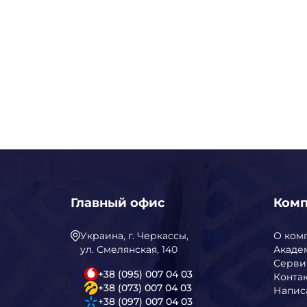
Главный офис
Ком
Украина, г. Черкассы,
О ком
ул. Смелянская, 140
Акаде
Серви
+38 (095) 007 04 03
Конта
+38 (073) 007 04 03
Напис
+38 (097) 007 04 03