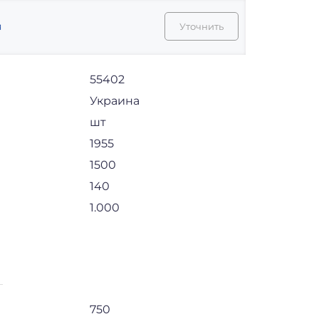
я
Уточнить
55402
Украина
шт
1955
1500
140
1.000
750