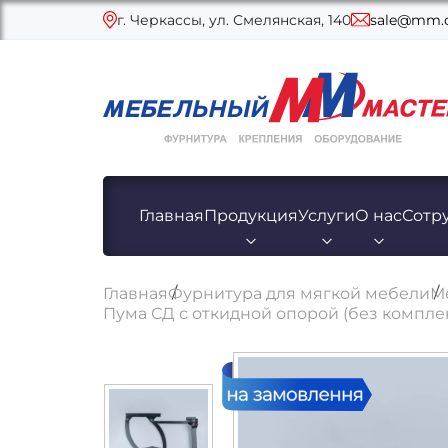
г. Черкассы, ул. Смелянская, 140
sale@mm.c
Главная
Продукция
Услуги
О нас
Сотр
Главная
Фурнитура для мягкой мебели
М
Пума СД с откидной опорой (без компле