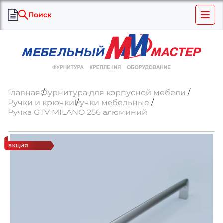
Поиск
Главная
Фурнитура для корпусной мебели
Ручки и крючки
Ручки мебельные
Ручка GTV MILANO 256 алюминий