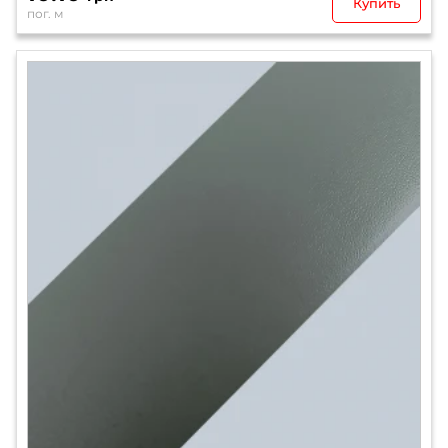
Купить
пог. м