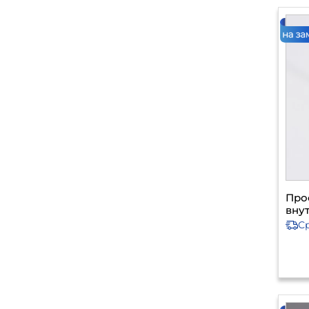
Про
вну
С