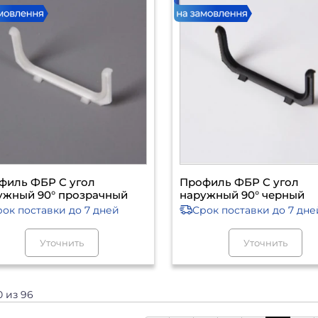
филь ФБР C угол
Профиль ФБР C угол
ужный 90° прозрачный
наружный 90° черный
рок поставки
до 7 дней
Срок поставки
до 7 дне
Уточнить
Уточнить
0 из 96