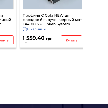
Профиль C Gola NEW для
Профиль 
иний
фасадов без ручек черный мат
5,95 м
L=4100 мм Linken System
В налич
В наличии
1 559.40
4 345.
грн
ить
Купить
шт
шт