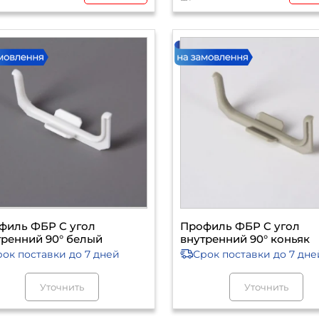
филь ФБР C угол
Профиль ФБР C угол
тренний 90° белый
внутренний 90° коньяк
рок поставки
до 7 дней
Срок поставки
до 7 дне
Уточнить
Уточнить