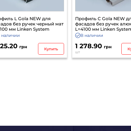
иль L Gola NEW для
Профиль C Gola NEW для
дов без ручек черный мат
фасадов без ручек алюм
00 мм Linken System
L=4100 мм Linken System
наличии
В наличии
25.20
1 278.90
грн
грн
Купить
Куп
шт