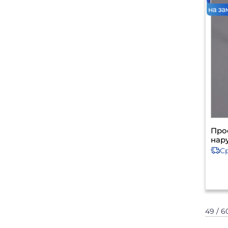
Про
нар
С
49 / 6