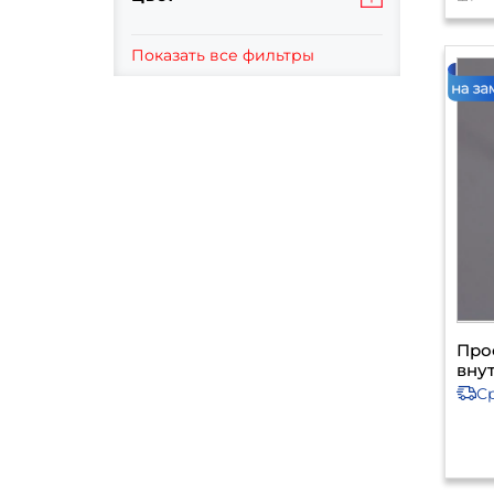
Показать все фильтры
Про
вну
С