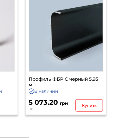
Профиль ФБР C черный 5,95
м
й
В наличии
5 073.20
грн
Купить
шт