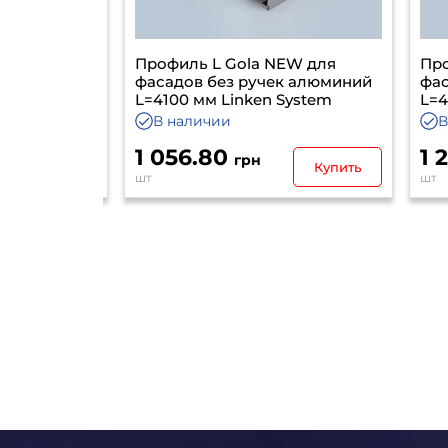
як 5,95 м
Профиль L Gola NEW для
Проф
фасадов без ручек алюминий
фаса
L=4100 мм Linken System
L=41
В наличии
В 
1 056.80
1 2
грн
Купить
Купить
шт
шт