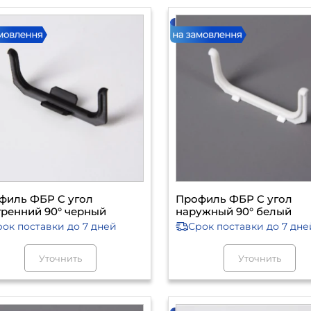
филь ФБР C угол
Профиль ФБР C угол
тренний 90° черный
наружный 90° белый
рок поставки
до 7 дней
Срок поставки
до 7 дне
Уточнить
Уточнить