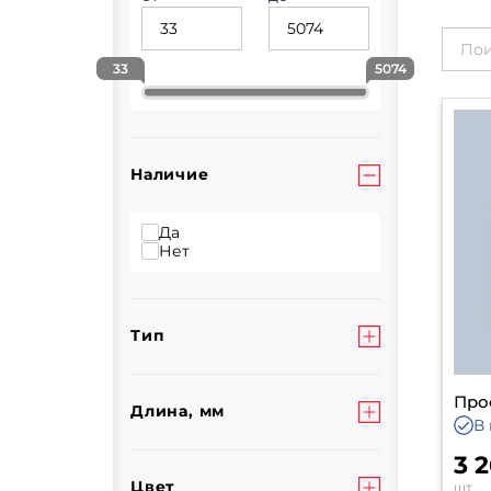
33
5074
Наличие
Да
Нет
Тип
Про
Длина, мм
В
3 
Цвет
шт