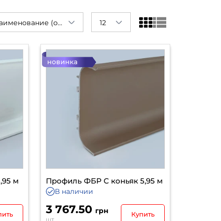
Наименование (от А до Я)
12
,95 м
Профиль ФБР C коньяк 5,95 м
В наличии
3 767.50
грн
пить
Купить
шт