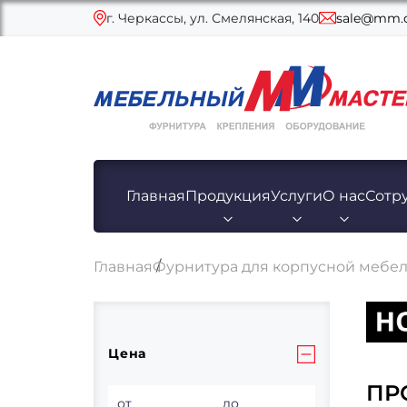
г. Черкассы, ул. Смелянская, 140
sale@mm.c
Главная
Продукция
Услуги
О нас
Сотр
Главная
Фурнитура для корпусной мебе
Цена
ПР
от
до