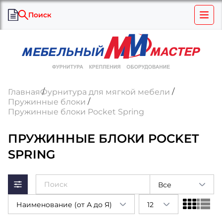
Поиск
Главная
Фурнитура для мягкой мебели
Пружинные блоки
Пружинные блоки Pocket Spring
ПРУЖИННЫЕ БЛОКИ POCKET
SPRING
Все
Наименование (от А до Я)
12