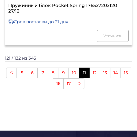
Пружинный блок Pocket Spring 1765х720х120
27/12
Срок поставки
до 21 дня
Уточнить
121 / 132 из 345
5
6
7
8
9
10
11
12
13
14
15
16
17