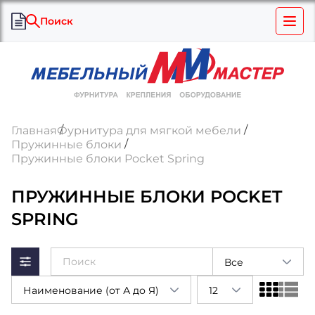
Поиск
Главная
Фурнитура для мягкой мебели
Пружинные блоки
Пружинные блоки Pocket Spring
ПРУЖИННЫЕ БЛОКИ POCKET
SPRING
Все
Наименование (от А до Я)
12