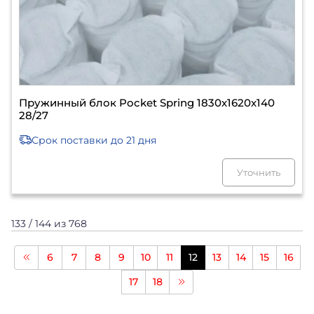
Пружинный блок Pocket Spring 1830х1620х140
28/27
Срок поставки
до 21 дня
Уточнить
133 / 144 из 768
6
7
8
9
10
11
12
13
14
15
16
17
18