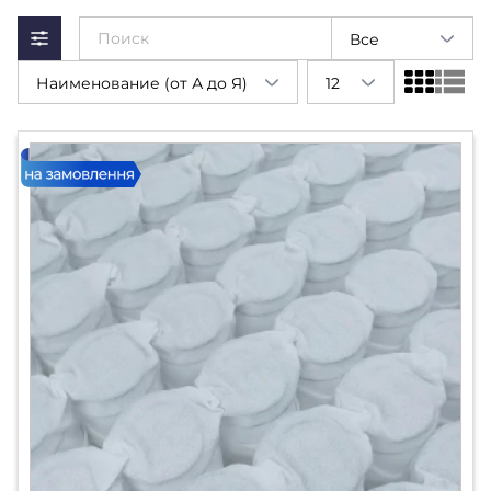
Все
Наименование (от А до Я)
12