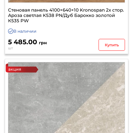
Стеновая панель 4100×640×10 Kronospan 2х стор.
Ароза светлая К538 PN/Дуб Барокко золотой
К535 PW
В наличии
5 485.00
грн
Купить
шт