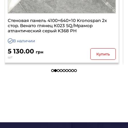
Стеновая панель 4100×640×10 Kronospan 2х
стор. Бетонный камень К350 RT/Дуб Барокко
ристретто К537 RW
В наличии
4 000.00
грн
Купить
шт