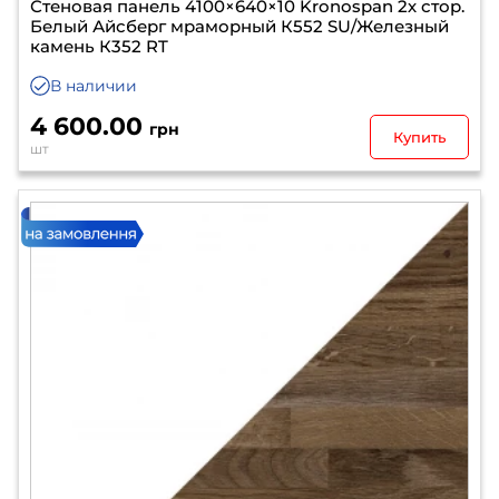
Стеновая панель 4100×640×10 Kronospan 2х стор.
Белый Айсберг мраморный К552 SU/Железный
камень К352 RT
В наличии
4 600.00
грн
Купить
шт