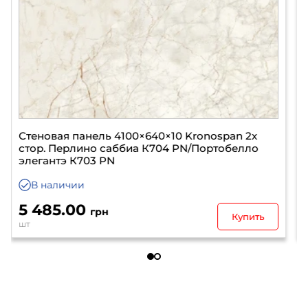
Стеновая панель 4100×640×10 Kronospan 2х
стор. Калакатта амбросио К699 PN/Нэро
бронзо К698 PN
В наличии
5 485.00
грн
Купить
шт