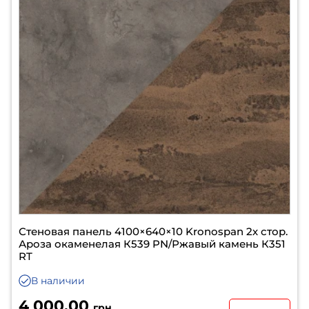
Стеновая панель 4100×640×10 Kronospan 2х стор.
Ароза окаменелая К539 PN/Ржавый камень К351
RT
В наличии
4 000.00
грн