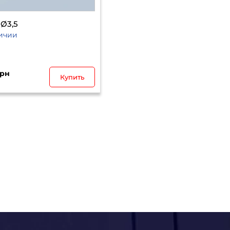
Ø3,5
ичии
грн
Купить