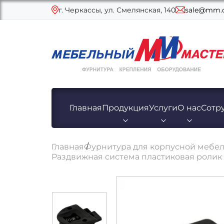
г. Черкассы, ул. Смелянская, 140
sale@mm.c
Главная
Продукция
Услуги
О нас
Сотр
Главная
Фурнитура для корпусной мебе
Раздвижная система пластиковая роли