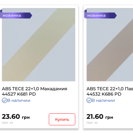
TECE 22×1,0 Макадамия
ABS TECE 22×1,0 Павдэр 
44527 K681 PD
44532 K686 PD
наличии
В наличии
60
21.60
грн
грн
Купить
Куп
пог. м