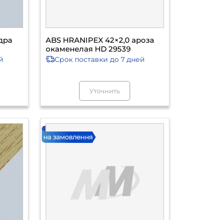
дра
ABS HRANIPEX 42×2,0 ароза
окаменелая HD 29539
й
Срок поставки
до 7 дней
Уточнить