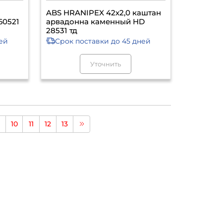
ABS HRANIPEX 42х2,0 каштан
60521
арвадонна каменный HD
28531 тд
ей
Срок поставки
до 45 дней
Уточнить
10
11
12
13