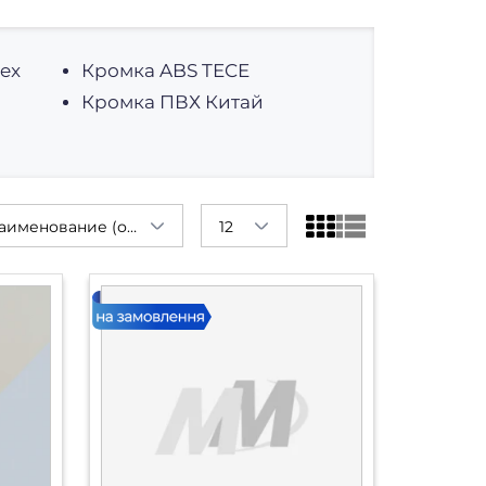
ex
Кромка ABS TECE
Кромка ПВХ Китай
Наименование (от А до Я)
12