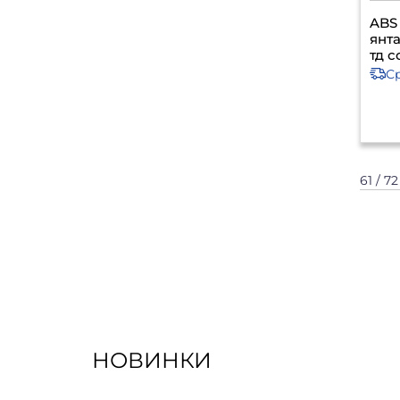
ABS
янт
тд 
С
61 / 7
НОВИНКИ