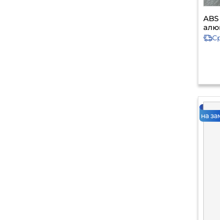
ABS
алю
С