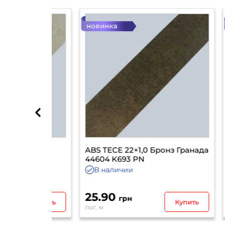
монд
ABS TECE 22×1,0 Бронз Гранада
ABS 
 PN
44604 K693 PN
В наличии
В 
25.90
23.
грн
Купить
Купить
пог. м
пог. м