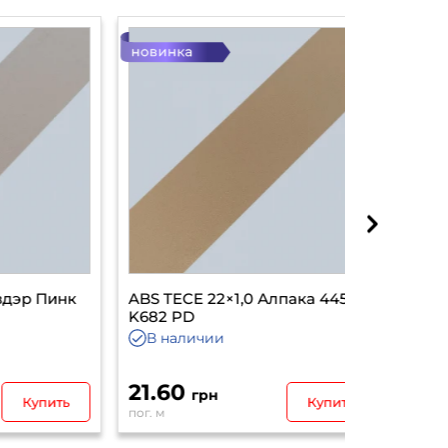
Пинк
ABS TECE 22×1,0 Алпака 44528
ABS TECE 
K682 PD
44526 K68
В наличии
В налич
21.60
21.60
грн
гр
ить
Купить
пог. м
пог. м