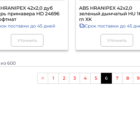
 HRANIPEX 42х2,0 дуб
ABS HRANIPEX 42х2,0
арь примавера HD 24696
зеленый дымчатый HU 1
софтмат
гл XK
рок поставки
до 45 дней
Срок поставки
до 45 дн
Уточнить
Уточнить
2 из 600
1
2
3
4
5
6
7
8
9