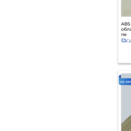
ABS
обл
пе
С