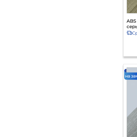
ABS
серы
С