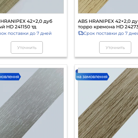
 HRANIPEX 42×2,0 дуб
ABS HRANIPEX 42×2,0 д
й HD 241150 тд
торро кремона HD 2427
рок поставки
до 7 дней
Срок поставки
до 7 дне
Уточнить
Уточнить