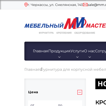
г. Черкассы, ул. Смелянская, 140
sale@mm.c
Главная
Продукция
Услуги
О нас
Сотр
Главная
Фурнитура для корпусной мебе
Цена
КР
от
до