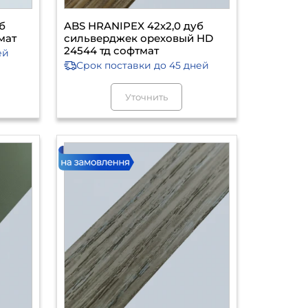
б
ABS HRANIPEX 42х2,0 дуб
мат
сильверджек ореховый HD
24544 тд софтмат
ей
Срок поставки
до 45 дней
Уточнить