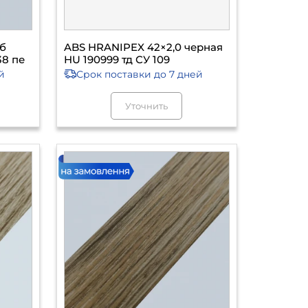
уб
ABS HRANIPEX 42×2,0 черная
38 пе
HU 190999 тд СУ 109
й
Срок поставки
до 7 дней
Уточнить