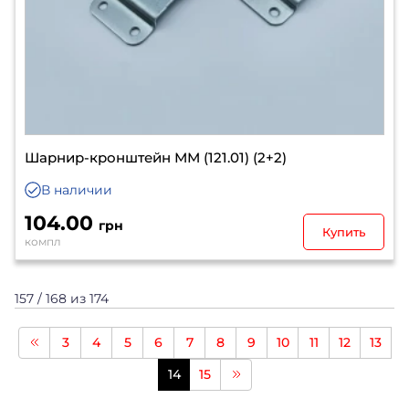
Шарнир-кронштейн ММ (121.01) (2+2)
В наличии
104.00
грн
Купить
компл
157 / 168 из 174
3
4
5
6
7
8
9
10
11
12
13
14
15