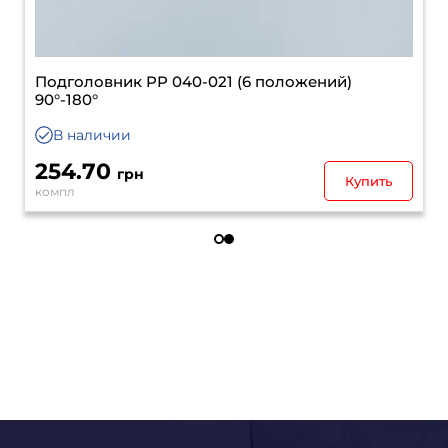
Механизм спинки Н=220 ММ
Срок поставки
до 21 дня
380.00
грн
Уточнить
шт