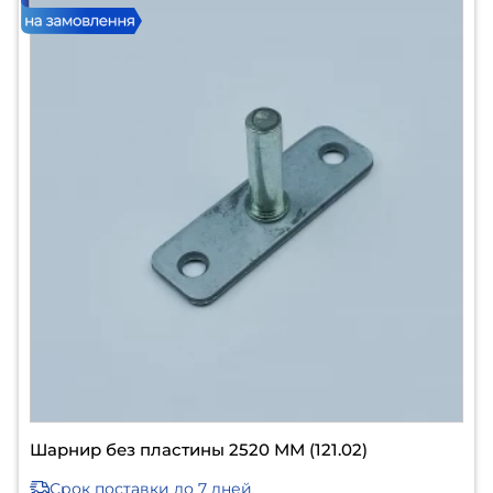
Шарнир без пластины 2520 ММ (121.02)
Срок поставки
до 7 дней