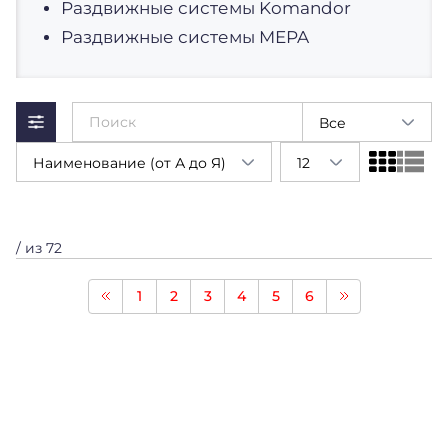
Раздвижные системы Komandor
Раздвижные системы MEPA
Все
Наименование (от А до Я)
12
/ из 72
1
2
3
4
5
6