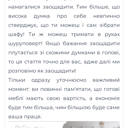
намагалися заощадити. Тим більше, що
висока думка про себе невпинно
стверджує, що ти можеш і сам зібрати
шафу! Ти ж можеш тримати в руках
шуруповерт! Якщо бажання заощадити
плутається зі схожими думками в голові,
то ця стаття точно для вас, адже далі ми
розповімо
як
заощадити!
Тільки одразу уточнюємо важливий
момент:
в
и повинні пам'ятати, що готові
меблі мають свою вартість, а економія
буде тим більш
а
, чим більшою буде саме
ваша праця.