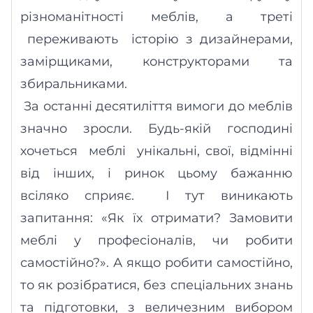
різноманітності меблів, а треті
п
ереживають
історію з дизайнерами,
замір
щи
ками, конструкторами та
збир
альниками
.
За останні десятиліття вимоги до меблів
значно зросли. Будь-якій господині
хочеться
меблі
унікальні, свої, відмінні
від інших, і ринок цьому бажанню
всіляко сприяє.
І тут виникають
запитання: «Як
їх
отримати? Замовити
меблі у професіоналів, чи робити
самостійно?». А якщо робити самостійно,
то як розібратися, без спеціальних знань
та підготовки, з величезним вибором