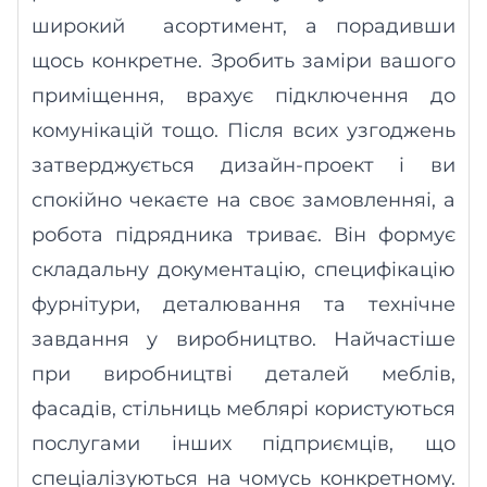
широкий
асортимент
, а порадивши
щось конкретне. Зробить замір
и
вашого
приміщення, врахує підключення до
комунікацій тощо. Після вс
и
х
уз
годжень
затверджується дизайн-проект і ви
спокійно чекаєте на сво
є
замовлення
і, а
робота підрядника триває. Він формує
складальну документацію, специфікацію
фурнітури, детал
ю
вання та технічне
завдання у виробництво. Найчастіше
при виробництві деталей меблів,
фасадів, стільниць меблярі користуються
послугами інших підприємців, що
спеціалізуються на чомусь конкретному.