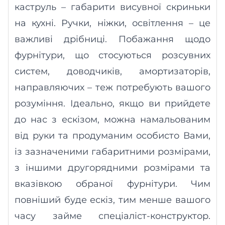
каструль – габарити висувної скриньки
на кухні. Ручки, ніжки,
освітлення
– це
важливі дрібниці. Побажання щодо
фурнітури, що стосуються розсувних
систем, доводчиків, амортизаторів,
направляючих
– теж потребують вашого
розуміння. Ідеально, якщо ви прийдете
до нас з ескізом, можна намальованим
від руки та продуманим особисто Вами,
із зазначеними габаритними розмірами,
з іншими другорядними розмірами та
вказівкою обраної фурнітури. Чим
повніш
ий
буде ескіз, тим менше
вашого
часу займе спеціаліст-конструктор.