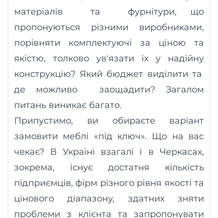
матеріалів
та
фурнітури, що
пропонуються різними виробниками,
порівняти комплектуючі за ціною та
якістю, толково ув'язати їх у
надійну
конструкцію? Який бюджет виділити та
де мож
ливо
заощадити? Загалом
питань виникає багато.
Припустимо
, ви
о
бираєте варіант
замовити меблі «під ключ». Що на вас
чекає? В Україні взагалі і в Черкасах,
зокрема, існує достатня кількість
підприємців, фірм різного рівня якості та
цінового діапазону, здатних зняти
проблеми з клієнта та запропонувати