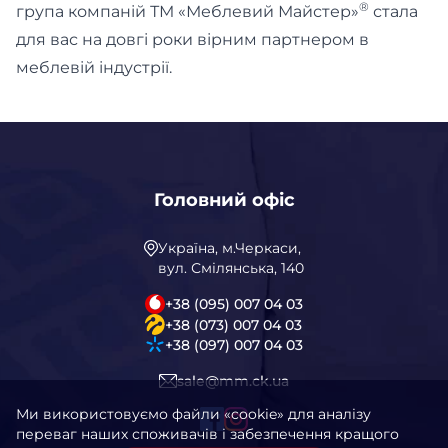
®
група компаній ТМ «Меблевий Майстер»
стала
для вас на довгі роки вірним партнером в
меблевій індустрії.
Головний офіс
Україна, м.Черкаси,
вул. Смілянська, 140
+38 (095) 007 04 03
+38 (073) 007 04 03
+38 (097) 007 04 03
sale@mm.ck.ua
Ми використовуємо файли «cookie» для аналізу
переваг наших споживачів і забезпечення кращого