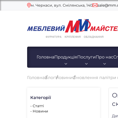
м. Черкаси, вул. Смілянська, 140
sale@mm.c
Головна
Продукція
Послуги
Про нас
С
Головна
Блог
Новини
Оновлення палітри к
О
Категорії
с
- Статті
- Новини
Дат