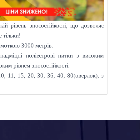
кій рівень зносостійкості, що дозволяє
 тільки!
амоткою
3000 метрів
.
надміцні поліестрові нитки з високим
оким рівнем зносостійкості.
10, 11, 15, 20, 30,
36,
40,
8
0
(оверлок)
, з