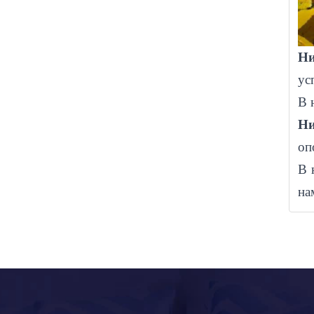
Н
ус
В 
Н
оп
В 
на