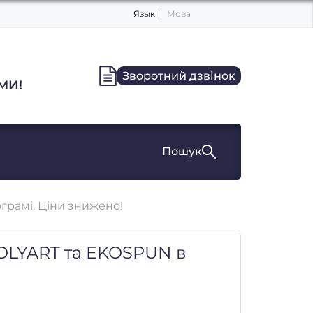
Язык
Мова
Зворотний дзвінок
МИ!
Пошук
грамі. Ціни знижено!
POLYART та EKOSPUN в