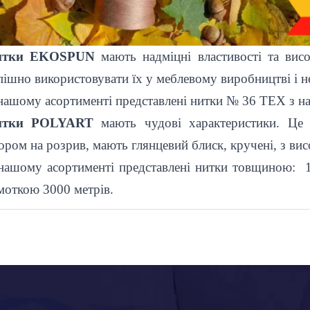
итки
EKOSPUN
мають надміцні властивості та висо
пішно використовувати їх у меблевому виробництві і не
нашому асортименті представлені нитки №
36
TEX з н
итки
POLYART
мають чудові характеристики. Це 
ором на розрив, мають глянцевий блиск, кручені, з вис
нашому асортименті представлені нитки товщиною:
моткою 3000 метрів.