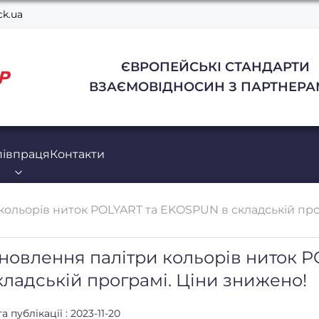
k.ua
ЄВРОПЕЙСЬКІ СТАНДАРТИ
ВЗАЄМОВІДНОСИН З ПАРТНЕРА
півпраця
Контакти
ольорів ниток POLYART та EKOSPUN в складській про
новлення палітри кольорів ниток 
кладській програмі. Ціни знижено!
а публікації : 2023-11-20