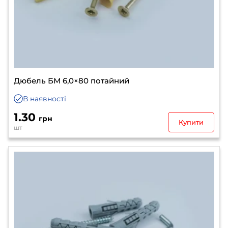
Дюбель БМ 6,0×80 потайний
В наявності
1.30
грн
Купити
шт