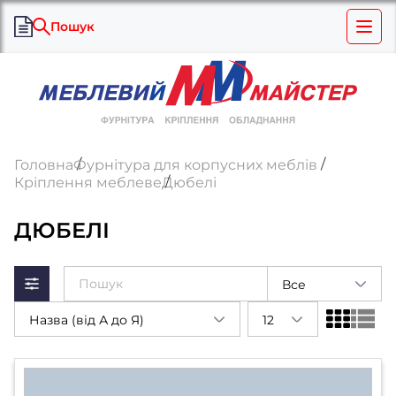
Пошук
Головна
Фурнітура для корпусних меблів
Кріплення меблеве
Дюбелі
ДЮБЕЛІ
Все
Назва (від А до Я)
12