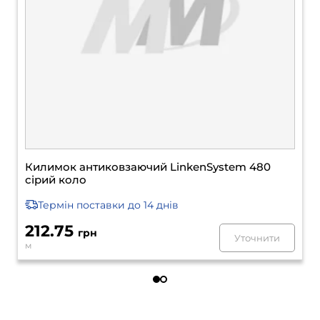
Килимок антиковзаючий LinkenSystem 480
прозорий коло
Термін поставки
до 14 днів
193.18
грн
Уточнити
м