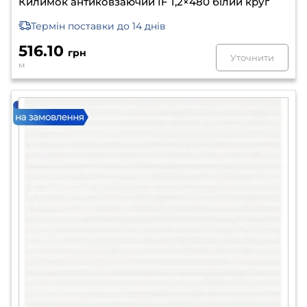
Килимок антиковзаючий IF 1,2×480 білий круг
Термін поставки
до 14 днів
516.10
грн
Уточнити
м