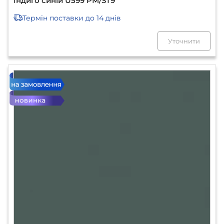
Індиго синій U599 PM/ST9
Термін поставки
до 14 днів
Уточнити