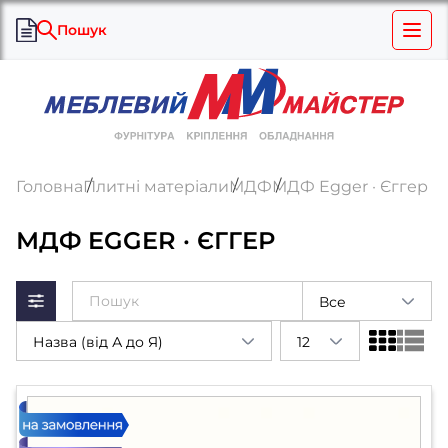
Пошук
Головна
Плитні матеріали
МДФ
МДФ Egger · Єггер
МДФ EGGER · ЄГГЕР
Все
Назва (від А до Я)
12