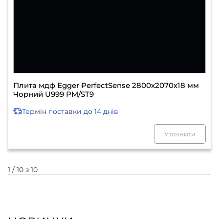
Плита мдф Egger PerfectSense 2800х2070х18 мм
Чорний U999 PM/ST9
Термін поставки
до 14 днів
Уточнити
1 / 10 з 10