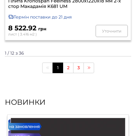
Плита Kronospan Feelness 2800х1220х18 мм 2-х
стор Макадамія K681 UM
Термін поставки
до 21 дня
8 522.92
грн
Уточнити
лист ( 3.416 м2 )
1 / 12 з 36
1
2
3
НОВИНКИ