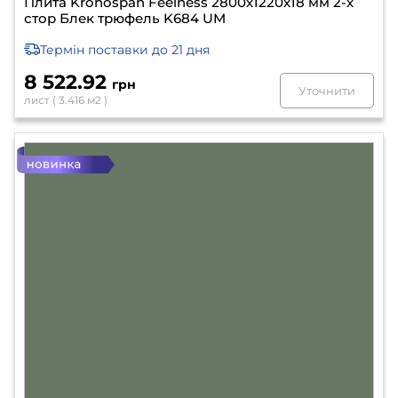
Плита Kronospan Feelness 2800х1220х18 мм 2-х
стор Блек трюфель K684 UM
Термін поставки
до 21 дня
8 522.92
грн
Уточнити
лист ( 3.416 м2 )