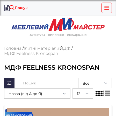
Пошук
Головна
Плитні матеріали
МДФ
МДФ Feelness Kronospan
МДФ FEELNESS KRONOSPAN
Все
Назва (від А до Я)
12