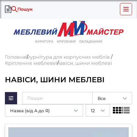
Пошук
Головна
Фурнітура для корпусних меблів
Кріплення меблеве
Навіси, шини меблеві
НАВІСИ, ШИНИ МЕБЛЕВІ
Все
Назва (від А до Я)
12