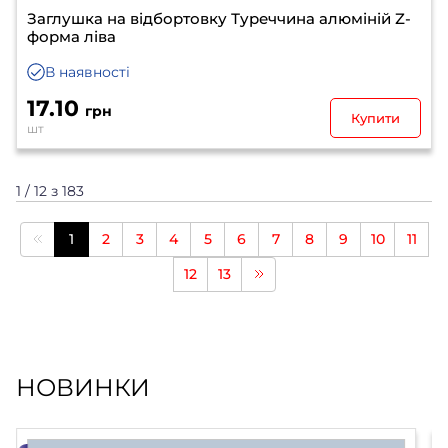
Заглушка на відбортовку Туреччина алюміній Z-
форма ліва
В наявності
17.10
грн
Купити
шт
1 / 12 з 183
1
2
3
4
5
6
7
8
9
10
11
12
13
НОВИНКИ