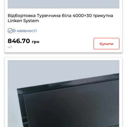
Відбортовка Туреччина бIла 4000×30 трикутна
Linken System
В наявності
846.70
грн
Купити
шт