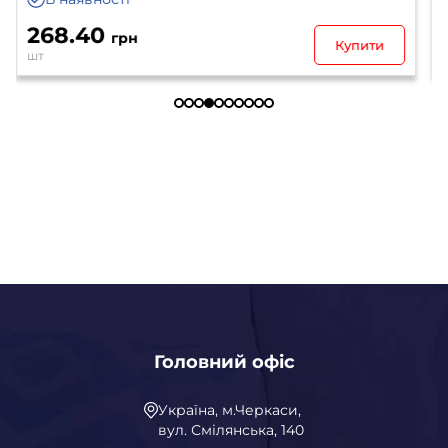
196.10
грн
Купити
шт
Головний офіс
Україна, м.Черкаси,
вул. Смілянська, 140