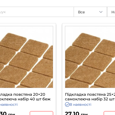
Все
Н
кладка повстяна 20×20
Підкладка повстяна 25×
оклеюча набір 40 шт беж
самоклеюча набір 32 шт
наявності
В наявності
.30
27.10
грн
грн