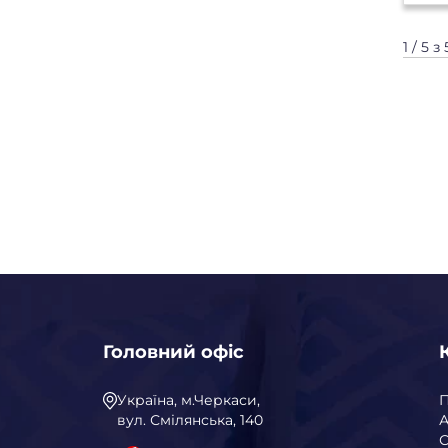
1 / 5 з 
Головний офіс
Україна, м.Черкаси,
вул. Смілянська, 140
А
С