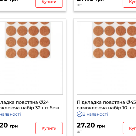
Купити
Ку
шт
кладка повстяна Ø24
Підкладка повстяна Ø4
оклеюча набір 32 шт беж
самоклеюча набір 10 шт
наявності
В наявності
.20
27.20
грн
грн
Купити
Ку
шт