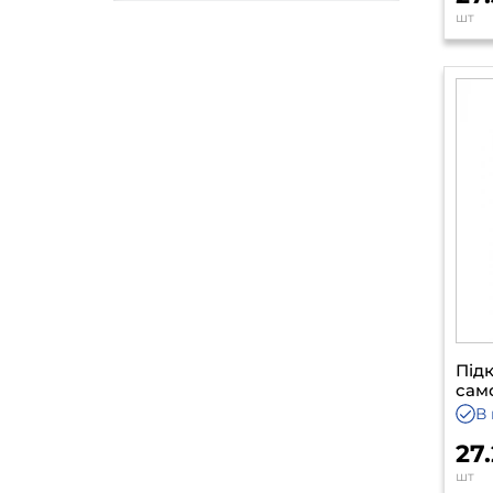
шт
Під
сам
В 
27
шт