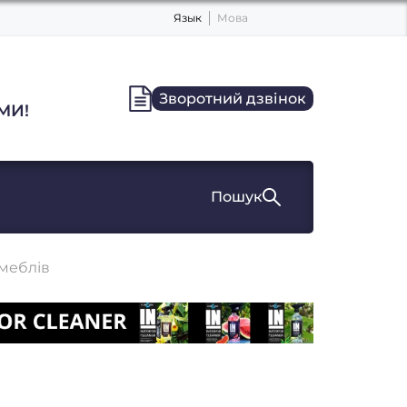
Язык
Мова
Зворотний дзвінок
МИ!
Пошук
 меблів