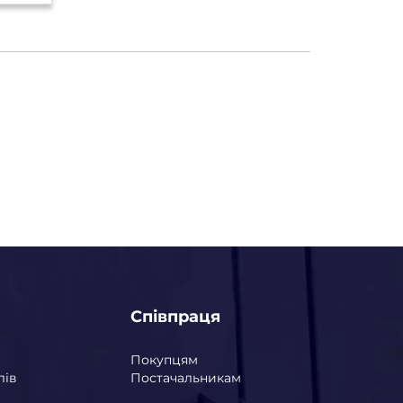
Співпраця
Покупцям
лів
Постачальникам