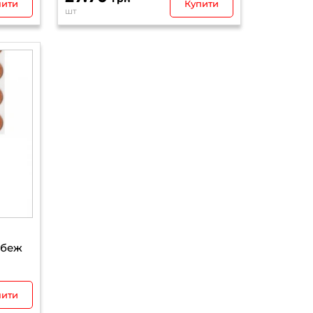
пити
Купити
шт
5
 беж
пити