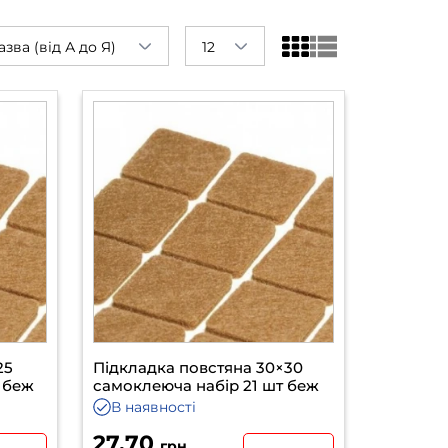
азва (від А до Я)
12
25
Підкладка повстяна 30×30
 беж
самоклеюча набір 21 шт беж
В наявності
27.70
грн