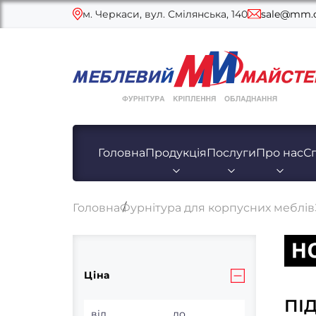
м. Черкаси, вул. Смілянська, 140
sale@mm.c
Головна
Продукція
Послуги
Про нас
С
Головна
Фурнітура для корпусних меблів
Ціна
ПІ
від
до