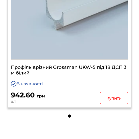
Профіль врізний Grossman UKW-5 під 18 ДСП 3
м білий
В наявності
942.60
грн
Купити
шт