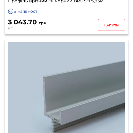
Профіль врізний H1 чорний BRUSH 5,95м
В наявності
3 043.70
грн
Купити
шт