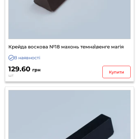
Крейда воскова №18 махонь темна\венге магія
В наявності
129.60
грн
Купити
шт