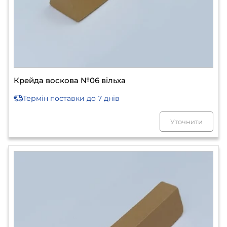
Крейда воскова №06 вільха
Термін поставки
до 7 днів
Уточнити