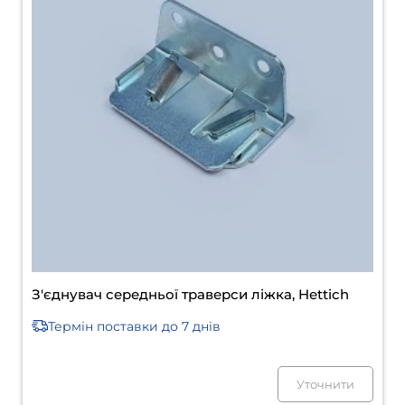
Регульована по висоті навісна пластина для
ліжок Varifix, Hettich
Термін поставки
до 7 днів
Уточнити