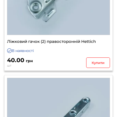
Ліжковий гачок (2) правосторонній Hettich
В наявності
40.00
грн
Купити
шт