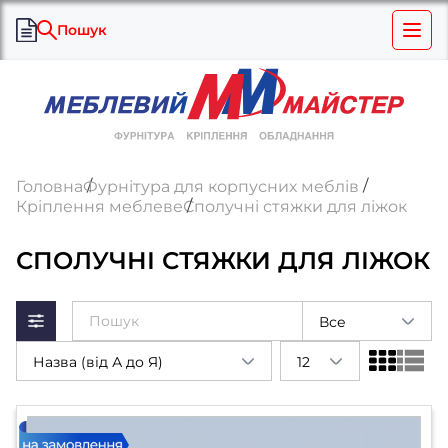
Пошук
Головна
Фурнітура для корпусних меблів
Кріплення меблеве
Сполучні стяжки для ліжок
СПОЛУЧНІ СТЯЖКИ ДЛЯ ЛІЖОК
Все
Назва (від А до Я)
12