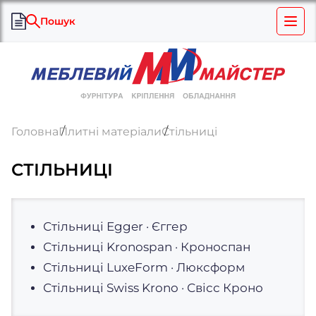
Пошук
Головна
Плитні матеріали
Стільниці
СТІЛЬНИЦІ
Стільниці Egger · Єггер
Стільниці Kronospan · Кроноспан
Стільниці LuxeForm · Люксформ
Стільниці Swiss Krono · Свісс Кроно