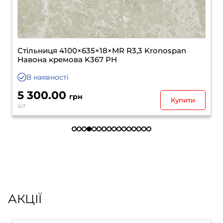
Стільниця 4100×635×18×MR R3,3 Kronospan
Навона кремова K367 PH
В наявності
5 300.00
грн
Купити
шт
АКЦІЇ