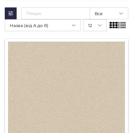
Все
Назва (від А до Я)
12