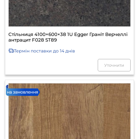
Стільниця 4100×600×38 1U Egger Граніт Верчеллі
антрацит F028 ST89
Термін поставки
до 14 днів
Уточнити