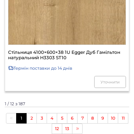
Стільниця 4100×600×38 1U Egger Дуб Гамільтон
натуральний H3303 ST10
Термін поставки
до 14 днів
Уточнити
1 / 12 з 187
1
2
3
4
5
6
7
8
9
10
11
12
13