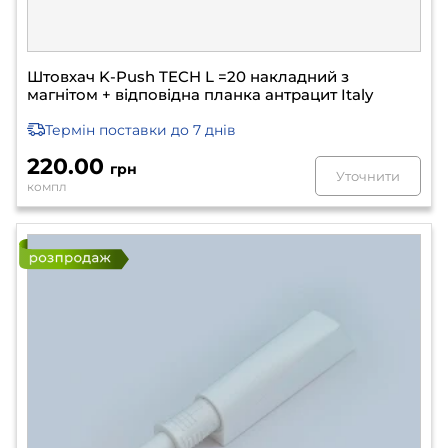
Штовхач K-Push TECH L =20 накладний з
магнітом + відповідна планка антрацит Italy
Термін поставки
до 7 днів
220.00
грн
Уточнити
компл