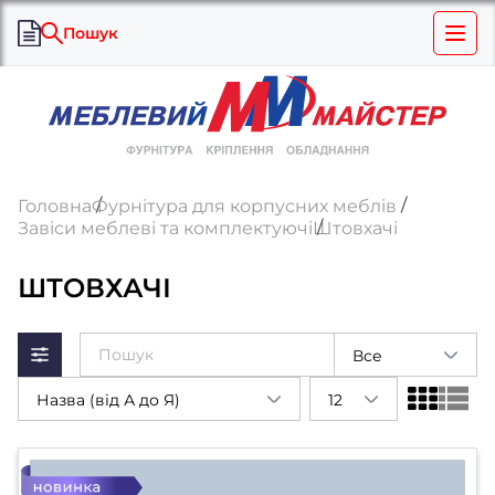
Пошук
Головна
Фурнітура для корпусних меблів
Завіси меблеві та комплектуючі
Штовхачі
ШТОВХАЧІ
Все
Назва (від А до Я)
12