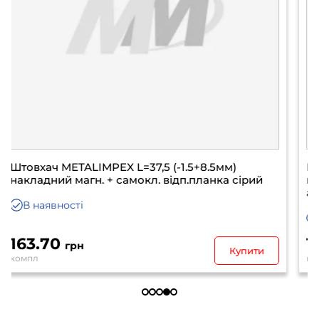
Штовхач METALIMPEX L=37,5 (-1.5+8.5мм)
накладний магн. + самокл. відп.планка
антрацит
В наявності
175.80
грн
Купити
компл