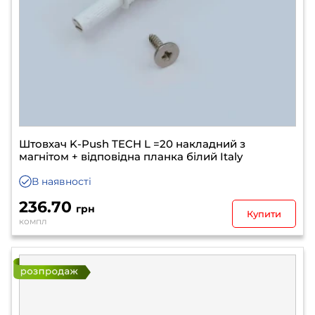
Штовхач K-Push TECH L =20 накладний з
магнітом + відповідна планка білий Italy
В наявності
236.70
грн
Купити
компл