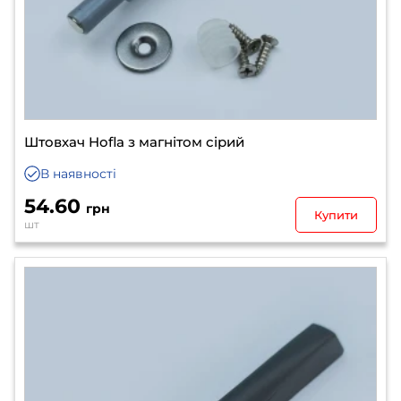
Штовхач Hofla з магнітом сiрий
В наявності
54.60
грн
Купити
шт