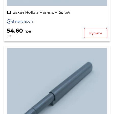
Штовхач Hofla з магнітом білий
В наявності
54.60
грн
Купити
шт