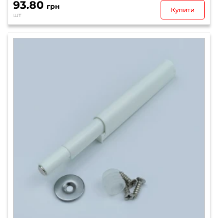
93.80
грн
Купити
шт