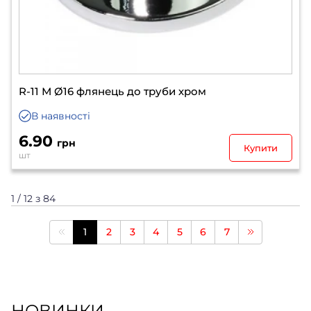
R-11 М Ø16 флянець до труби хром
В наявності
6.90
грн
Купити
шт
1 / 12 з 84
1
2
3
4
5
6
7
НОВИНКИ