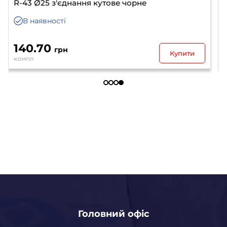
R-7 Ø25 + вкладка R-47 з'єднання до скла і
плити одностороннє чорне
В наявності
63.10
грн
Купити
компл
Головний офіс