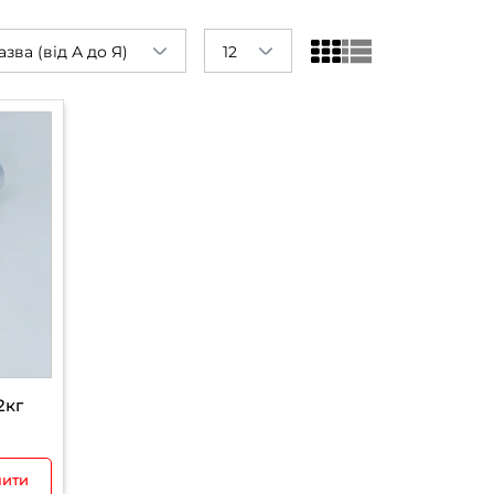
азва (від А до Я)
12
2кг
пити