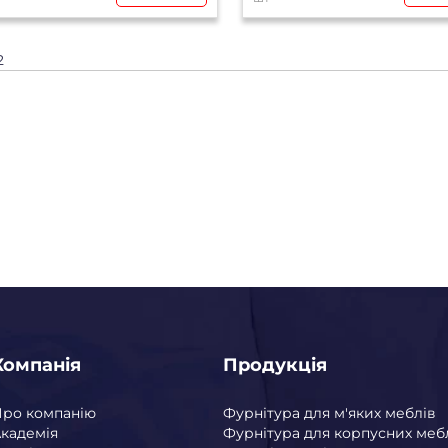
2
Компанія
Продукція
Про компанію
Фурнітура для м'яких меблів
кадемія
Фурнітура для корпусних меб