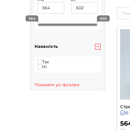
564
602
Наявність
Так
Ні
Показати усі фільтри
Стре
В 
56
шт