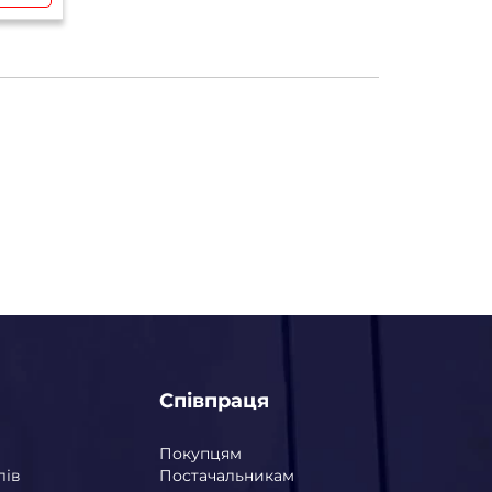
Співпраця
Покупцям
лів
Постачальникам