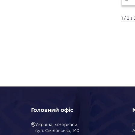
1 / 2 з 
Головний офіс
Україна, м.Черкаси,
вул. Смілянська, 140
А