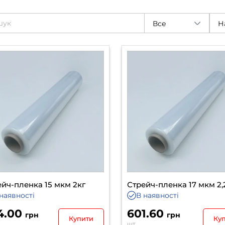
Все
Н
йч-пленка 15 мкм 2кг
Стрейч-пленка 17 мкм 2,
наявності
В наявності
4.00
601.60
грн
грн
Купити
Ку
шт