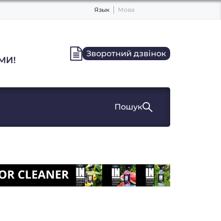
Язык
Мова
Зворотний дзвінок
МИ!
Пошук