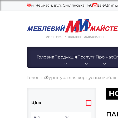
м. Черкаси, вул. Смілянська, 140
sale@mm.c
Головна
Продукція
Послуги
Про нас
С
Головна
Фурнітура для корпусних меблів
Ціна
ПА
від
до