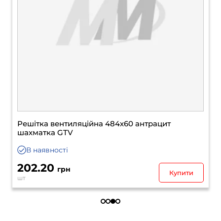
Решітка вентиляційна 500х80 сталь GTV
Термін поставки
до 7 днів
301.50
грн
Уточнити
шт