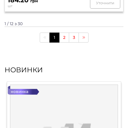
184.20
грн
Уточнити
шт
1 / 12 з 30
1
2
3
НОВИНКИ