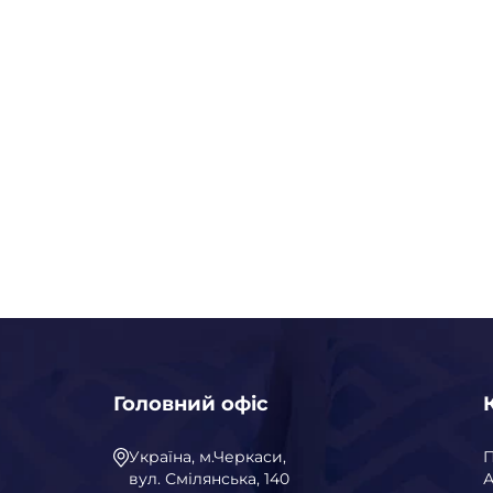
Головний офіс
Україна, м.Черкаси,
вул. Смілянська, 140
А