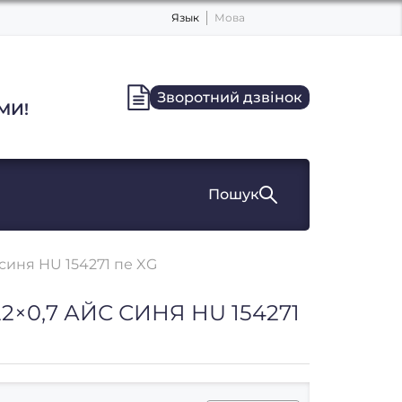
Язык
Мова
Зворотний дзвінок
МИ!
Пошук
синя HU 154271 пе XG
2×0,7 АЙС СИНЯ HU 154271