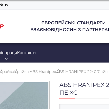
k.ua
ЄВРОПЕЙСЬКІ СТАНДАРТИ
ВЗАЄМОВІДНОСИН З ПАРТНЕРА
півпраця
Контакти
Крайка
Крайка ABS Hranipex
ABS HRANIPEX 22×0,7 айс 
ABS HRANIPEX 2
ПЕ XG