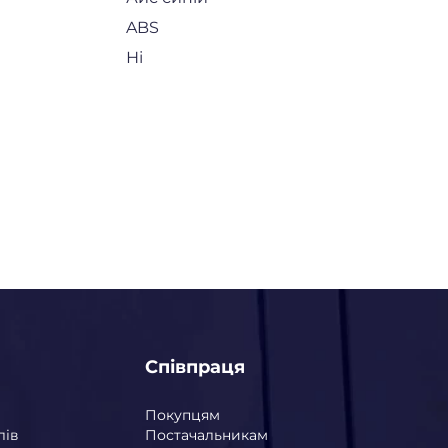
ABS
Ні
Співпраця
Покупцям
лів
Постачальникам