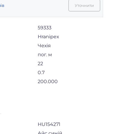
ів
Уточнити
59333
Hranipex
Чехія
пог. м
22
0.7
200.000
HU154271
Айс синій