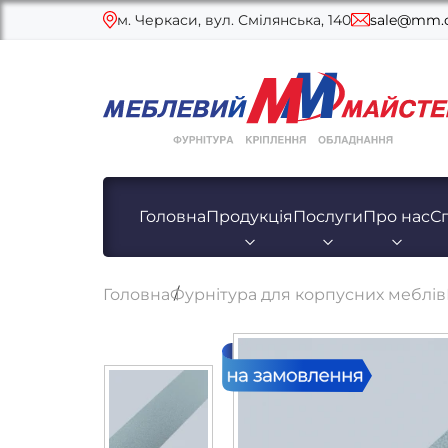
м. Черкаси, вул. Смілянська, 140
sale@mm.c
Головна
Продукція
Послуги
Про нас
С
Головна
Фурнітура для корпусних меблів