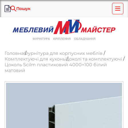
Пошук
Головна
Фурнітура для корпусних меблів
Комплектуючі для кухонь
Цоколі та комплектуючі
Цоколь Scilm пластиковий 4000×100 білий
матовий