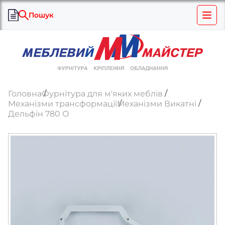
Пошук
Головна
Фурнітура для м'яких меблів
Механізми трансформації
Механізми Викатні
Дельфін 780 О