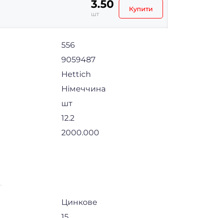
3.50
Купити
шт
556
9059487
Hettich
Німеччина
шт
12.2
2000.000
Цинкове
15