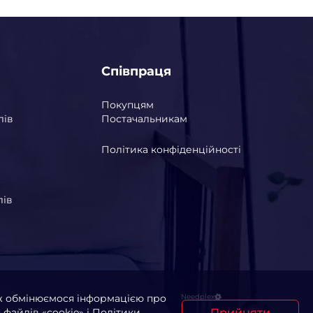
Співпраця
Покупцям
лів
Постачальникам
Політика конфіденційності
лів
ож обмінюємося інформацією про
Needplex
Прийняти
файлів «cookie» і Політики