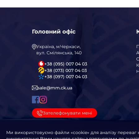
Головний офіс
Україна, м.Черкаси,
вул. Смілянська, 140
А
С
+38 (095) 007 04 03
К
+38 (073) 007 04 03
Н
+38 (097) 007 04 03
sale@mm.ck.ua
Зателефонувати мені
Ми використовуємо файли «cookie» для аналізу переваг 
використання Вами нашого сайту з партнерами по аналіти