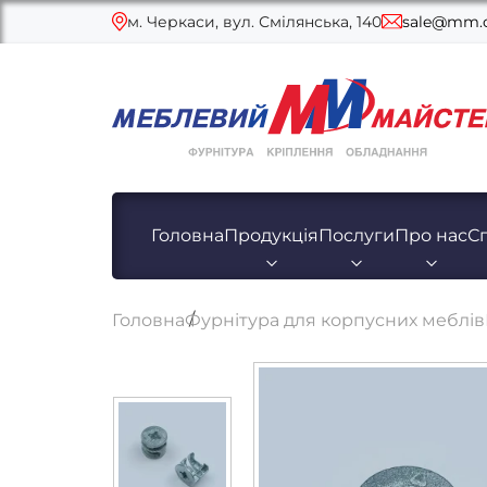
м. Черкаси, вул. Смілянська, 140
sale@mm.c
Головна
Продукція
Послуги
Про нас
С
Головна
Фурнітура для корпусних меблів