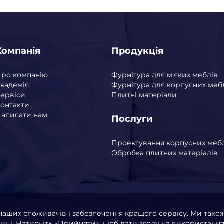
Компанія
Продукція
Про компанію
Фурнітура для м'яких меблів
кадемія
Фурнітура для корпусних меб
ервіси
Плитні матеріали
онтакти
аписати нам
Послуги
Проектування корпусних меб
Обробка плитних матеріалів
наших споживачів і забезпечення кращого сервісу. Ми так
ці. Натисніть «Прийняти», щоб дати згоду на використання 