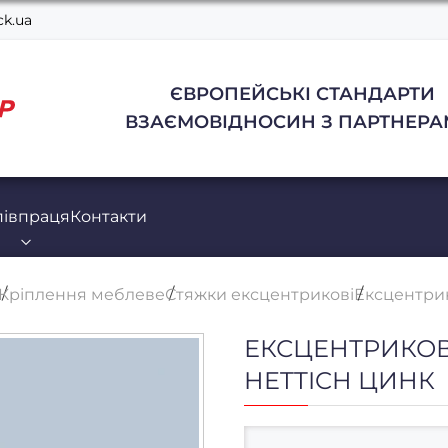
k.ua
ЄВРОПЕЙСЬКІ СТАНДАРТИ
ВЗАЄМОВІДНОСИН З ПАРТНЕРА
півпраця
Контакти
Кріплення меблеве
Стяжки ексцентрикові
Ексцентрик
ЕКСЦЕНТРИКОВА
HETTICH ЦИНК