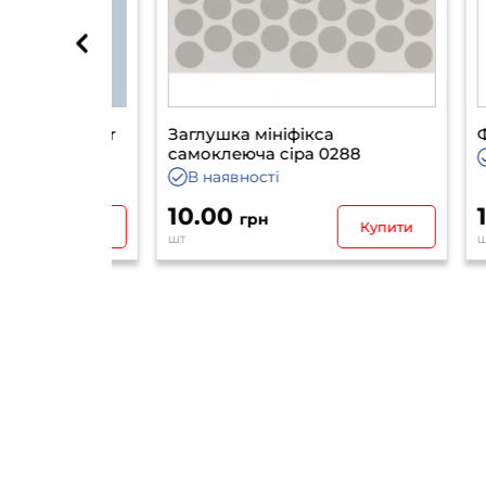
й Twister
Заглушка мініфікса
Фреза
T30
самоклеюча сіра 0288
В 
В наявності
10.00
163
грн
Купити
Купити
шт
шт