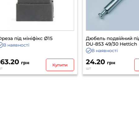
 під мініфікс Ø15
Дюбель подвійний під Ra
DU-853 49/30 Hettich
наявності
В наявності
.20
24.20
грн
грн
Купити
Куп
шт