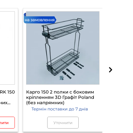
RK 150
Карго 150 2 полки с боковим
Карго 150
кріпленням 3D Графіт Poland
кріплення
них
(без напрямних)
дотягом
Термін поставки
до 7 днів
Термін 
1 969.
ити
Уточнити
шт