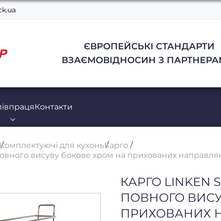
k.ua
ЄВРОПЕЙСЬКІ СТАНДАРТИ
ВЗАЄМОВІДНОСИН З ПАРТНЕРА
півпраця
Контакти
Комплектуючі для кухонь
Карго
 повного висуву бокове хром на прихованих направл
КАРГО LINKEN 
ПОВНОГО ВИСУ
ПРИХОВАНИХ 