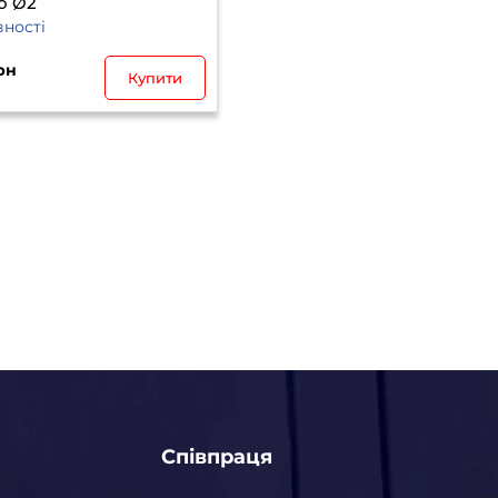
о Ø2
вності
рн
Купити
Співпраця