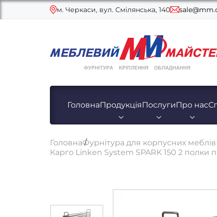
м. Черкаси, вул. Смілянська, 140
sale@mm.c
Головна
Продукція
Послуги
Про нас
С
Головна
Фурнітура для корпусних меблів
Карго Linken System SPARK 150 2 полки