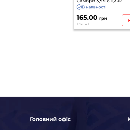
Саморіз 3,5×16 цинк
В наявності
165.00
грн
тис. шт
Головний офіс