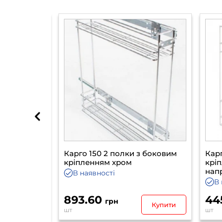
олки
Карго 150 2 полки з боковим
Карг
на
кріпленням хром
кріп
 праве S-
напр
В наявності
В 
893.60
445
грн
Купити
Купити
шт
шт