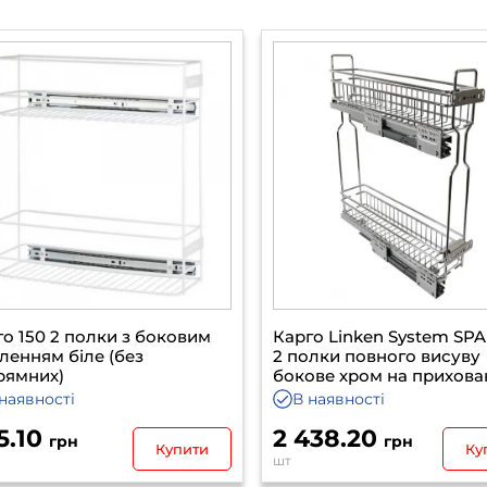
о 150 2 полки з боковим
Карго Linken System SPA
ленням біле (без
2 полки повного висуву
ямних)
бокове хром на прихова
направляючих ліве
наявності
В наявності
.10
2 438.20
грн
грн
Купити
Куп
шт