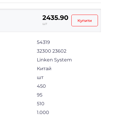
2435.90
Купити
шт
54319
32300 23602
Linken System
Китай
шт
450
95
510
1.000