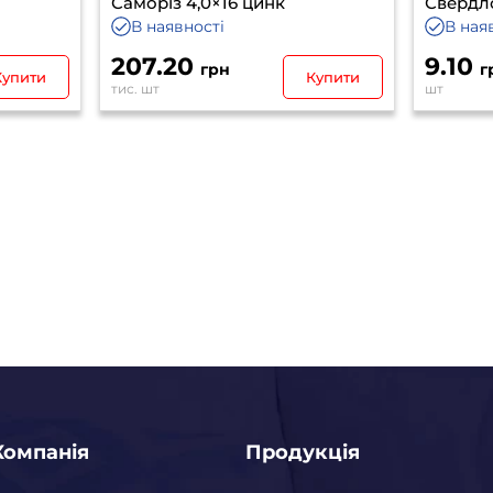
Саморіз 4,0×16 цинк
Свердл
В наявності
В ная
207.20
9.10
грн
г
Купити
Купити
тис. шт
шт
Компанія
Продукція