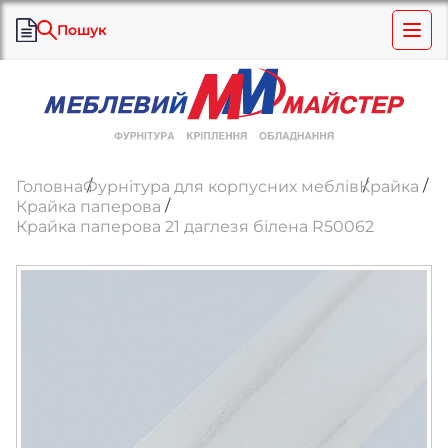
Пошук
Головна
Фурнітура для корпусних меблів
Крайка
Крайка паперова
Крайка паперова 21 даглезя білена R50062