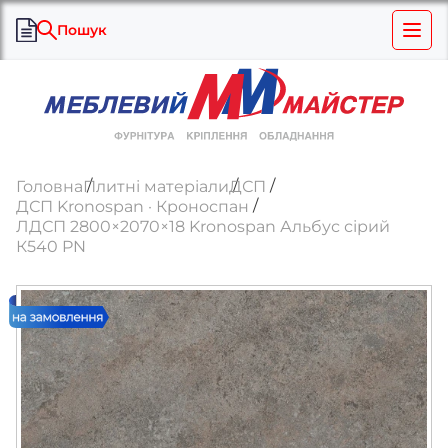
Пошук
Головна
Плитні матеріали
ДСП
ДСП Kronospan · Кроноспан
ЛДСП 2800×2070×18 Kronospan Альбус сірий
К540 PN