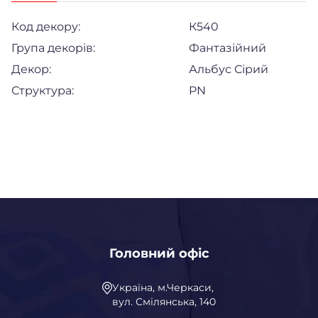
Код декору:
К540
Група декорів:
Фантазійний
Декор:
Альбус Сірий
Структура:
PN
Головний офіс
Україна, м.Черкаси,
вул. Смілянська, 140