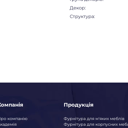
Декор:
Структура:
Компанія
Продукція
Про компанію
Фурнітура для м'яких меблів
кадемія
Фурнітура для корпусних меб