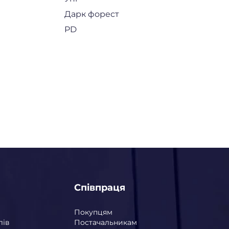
Дарк форест
PD
Співпраця
Покупцям
лів
Постачальникам