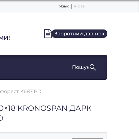
Язык
Мова
Зворотний дзвінок
МИ!
Пошук
 форест K687 PD
0×18 KRONOSPAN ДАРК
D