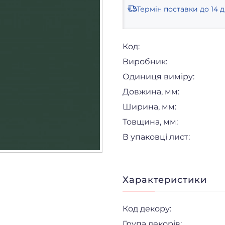
Термін поставки
до 14 д
Код:
Виробник:
Одиниця виміру:
Довжина, мм:
Ширина, мм:
Товщина, мм:
В упаковці лист:
Характеристики
Код декору:
Група декорів: