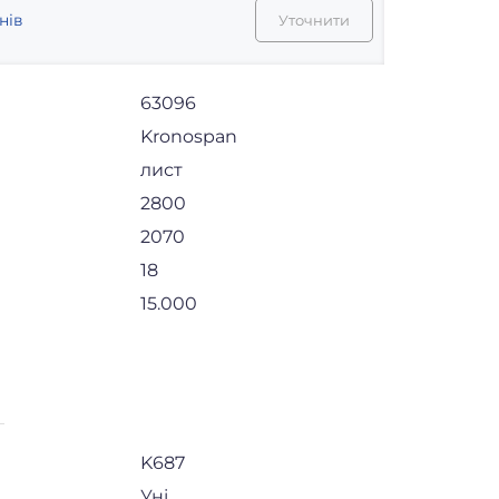
нів
Уточнити
63096
Kronospan
лист
2800
2070
18
15.000
K687
Уні