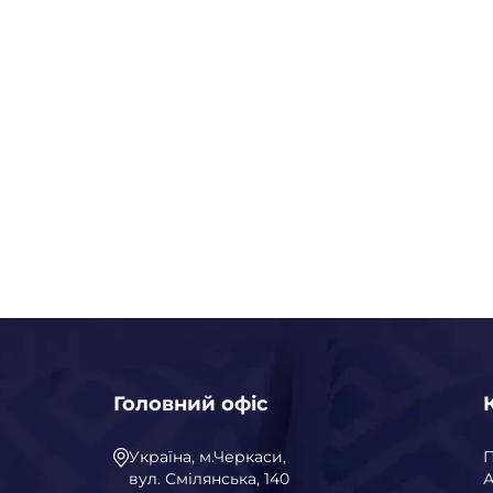
Головний офіс
Україна, м.Черкаси,
вул. Смілянська, 140
А