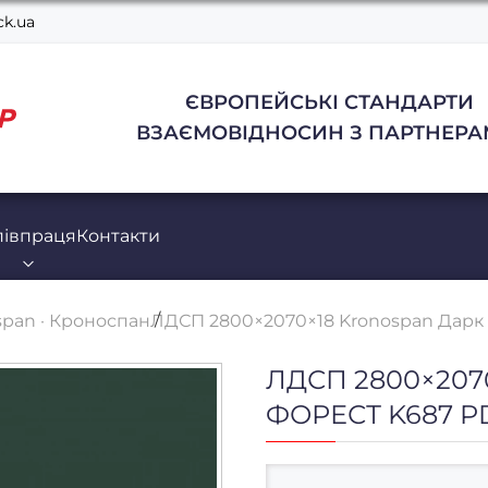
k.ua
ЄВРОПЕЙСЬКІ СТАНДАРТИ
ВЗАЄМОВІДНОСИН З ПАРТНЕРА
півпраця
Контакти
pan · Кроноспан
ЛДСП 2800×2070×18 Kronospan Дарк
ЛДСП 2800×207
ФОРЕСТ K687 P