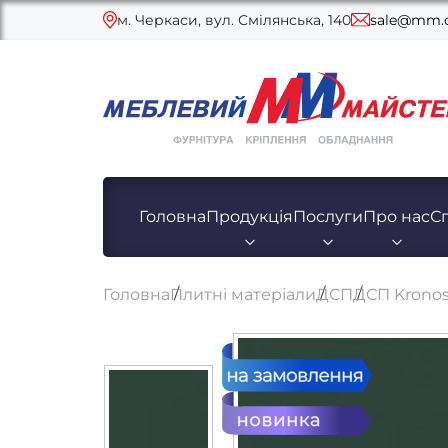
м. Черкаси, вул. Смілянська, 140
sale@mm.c
Головна
Продукція
Послуги
Про нас
С
Головна
Плитні матеріали
ДСП
ДСП Kronos