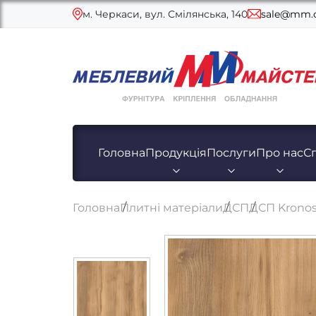
м. Черкаси, вул. Смілянська, 140
sale@mm.c
Головна
Продукція
Послуги
Про нас
С
Головна
Плитні матеріали
ДСП
ДСП Kronos