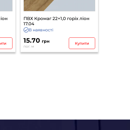
ліон
ПВХ Кромаг 22×1,0 горіх ліон
17.04
В наявності
15.70
грн
ити
Купити
пог. м