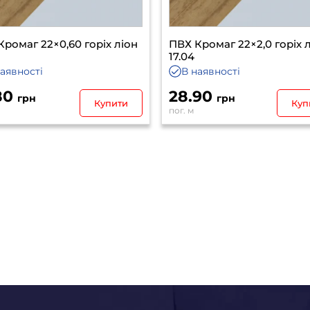
Кромаг 22×0,60 горіх ліон
ПВХ Кромаг 22×2,0 горіх 
17.04
наявності
В наявності
80
28.90
грн
грн
Купити
Куп
пог. м