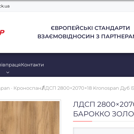
k.ua
ЄВРОПЕЙСЬКІ СТАНДАРТИ
ВЗАЄМОВІДНОСИН З ПАРТНЕРА
півпраця
Контакти
pan · Кроноспан
ЛДСП 2800×2070×18 Kronospan Дуб 
ЛДСП 2800×207
БАРОККО ЗОЛО