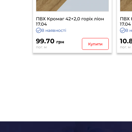
ПВХ Кромаг 42×2,0 горіх ліон
ПВХ 
17.04
17.04
В наявності
В 
99.70
10.
грн
Купити
пог. м
пог. м