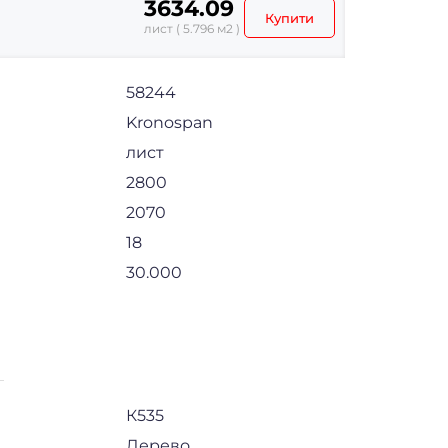
3634.09
Купити
лист ( 5.796 м2 )
58244
Kronospan
лист
2800
2070
18
30.000
К535
Дерево