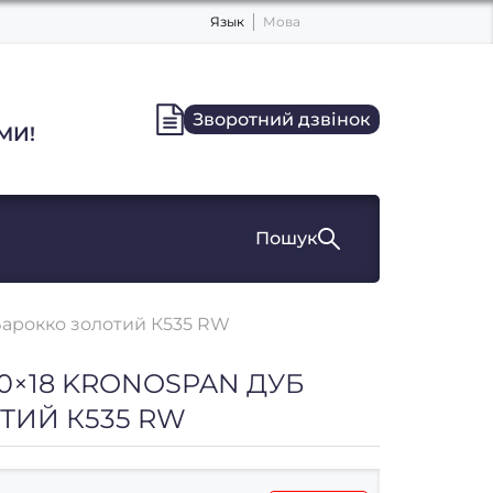
Язык
Мова
Зворотний дзвінок
МИ!
Пошук
Барокко золотий К535 RW
0×18 KRONOSPAN ДУБ
ТИЙ К535 RW