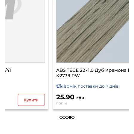
ABS TECE 22×1,0 Дуб Кремона Канноло 44889
K2739 PW
Термін поставки
до 7 днів
25.90
грн
Уточнити
пог. м