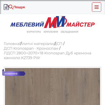
Пошук
Головна
Плитні матеріали
ДСП
ДСП Kronospan · Кроноспан
ЛДСП 2800×2070×18 Kronospan Дуб кремона
канноло K2739 PW