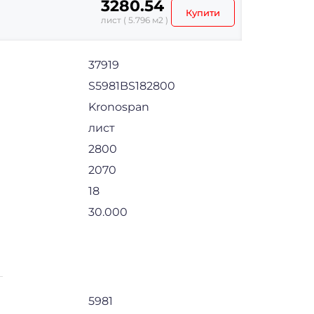
3280.54
Купити
лист ( 5.796 м2 )
37919
S5981BS182800
Kronospan
лист
2800
2070
18
30.000
5981