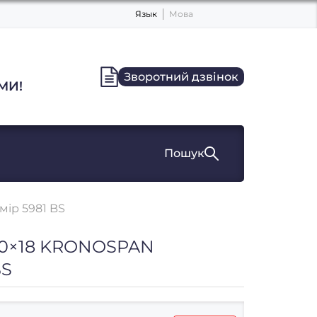
Язык
Мова
Зворотний дзвінок
МИ!
Пошук
ір 5981 BS
0×18 KRONOSPAN
BS