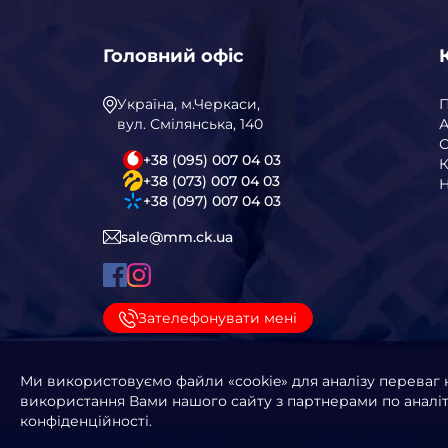
Головний офіс
Україна, м.Черкаси,
вул. Смілянська, 140
А
С
+38 (095) 007 04 03
К
+38 (073) 007 04 03
Н
+38 (097) 007 04 03
sale@mm.ck.ua
Зателефонувати мені
Ми використовуємо файли «cookie» для аналізу переваг 
використання Вами нашого сайту з партнерами по аналіти
конфіденційності.