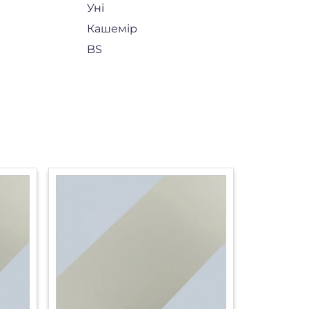
Уні
Кашемір
BS