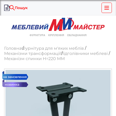
Пошук
Головна
Фурнітура для м'яких меблів
Механізми трансформації
Підголівники меблеві
Механізм спинки Н=220 ММ