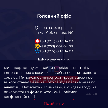
Головний офіс
Україна, м.Черкаси,
вул. Смілянська, 140
+38 (095) 007 04 03
+38 (073) 007 04 03
+38 (097) 007 04 03
sale@mm.ck.ua
Ми використовуємо файли «cookie» для аналізу
переваг наших споживачів і забезпечення кращого
сервісу. Ми також обмінюємося інформацією про
Зателефонувати мені
використання Вами нашого сайту з партнерами по
аналітиці. Натисніть «Прийняти», щоб дати згоду на
використання файлів «cookie» і Політики
Needplex
конфіденційності.
Прийняти