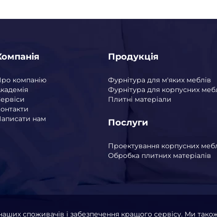
Компанія
Продукція
Про компанію
Фурнітура для м'яких меблів
кадемія
Фурнітура для корпусних меб
ервіси
Плитні матеріали
онтакти
аписати нам
Послуги
Проектування корпусних меб
Обробка плитних матеріалів
наших споживачів і забезпечення кращого сервісу. Ми так