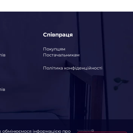
Співпраця
Покупцям
лів
Постачальникам
Політика конфіденційності
лів
ож обмінюємося інформацією про
Needplex