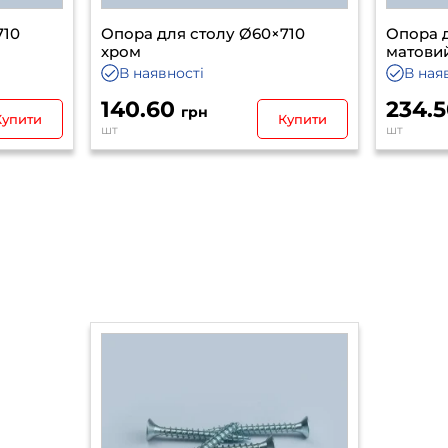
710
Опора для столу Ø60×710
Опора д
хром
матови
В наявності
В ная
140.60
234.
грн
Купити
Купити
шт
шт