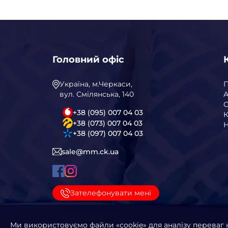
Головний офіс
Україна, м.Черкаси,
вул. Смілянська, 140
А
С
+38 (095) 007 04 03
К
+38 (073) 007 04 03
Н
+38 (097) 007 04 03
sale@mm.ck.ua
Зателефонувати мені
Ми використовуємо файли «cookie» для аналізу переваг 