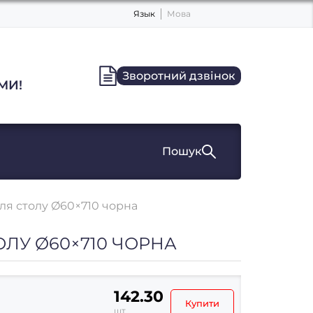
Язык
Мова
Зворотний дзвінок
МИ!
Пошук
ля столу Ø60×710 чорна
ОЛУ Ø60×710 ЧОРНА
142.30
Купити
шт