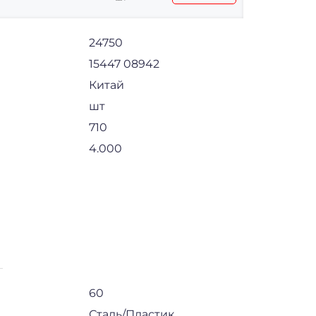
24750
15447 08942
Китай
шт
710
4.000
60
Сталь/Пластик