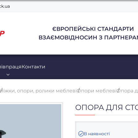
k.ua
ЄВРОПЕЙСЬКІ СТАНДАРТИ
ВЗАЄМОВІДНОСИН З ПАРТНЕРА
півпраця
Контакти
Ніжки, опори, ролики меблеві
Опори меблеві
Опора д
ОПОРА ДЛЯ СТ
В наявності