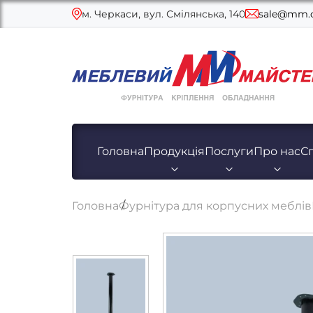
м. Черкаси, вул. Смілянська, 140
sale@mm.c
Головна
Продукція
Послуги
Про нас
С
Головна
Фурнітура для корпусних меблів