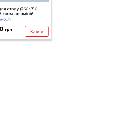
ля столу Ø60×710
й хром-алюміній
вності
50
грн
Купити